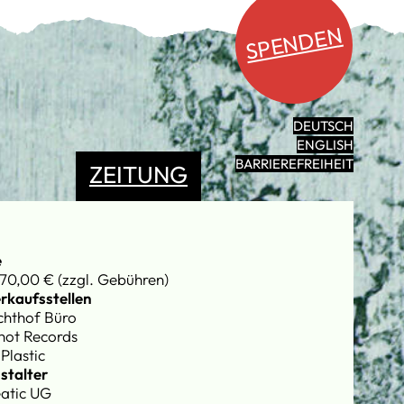
SPENDEN
DEUTSCH
ENGLISH
BARRIEREFREIHEIT
ZEITUNG
e
70,00 € (zzgl. Gebühren)
rkaufsstellen
chthof Büro
hot Records
Plastic
stalter
eatic UG