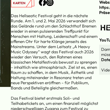
Webs
KARTEN
https
Präse
Das Hellseatic Festival geht in die nächste
Runde. Am 1. und 2. Mai 2026 verwandelt sich
das Gelände rund um den Schlachthof Bremen
wieder in einen pulsierenden Treffpunkt für
Menschen mit Haltung, Leidenschaft und einem
YouT
offenen Ohr für harte Klänge jenseits des
Mainstreams. Unter dem Leitsatz „A Heavy
Dami
Music Odyssey“ wagt das Festival auch 2026
müss
wieder den Versuch, den Rahmen eines
Date
klassischen Metalfestivals bewusst zu sprengen
– inhaltlich wie atmosphärisch. Ziel ist es, einen
Raum zu schaffen, in dem Musik, Ästhetik und
Haltung miteinander in Resonanz treten und
neue Perspektiven eröffnen – für Publikum,
Bands und Beteiligte gleichermaßen.
Das Festival bietet erstmals Soli- und
Teilhabetickets an, um einen finanziell möglichst
niederschwelligen Zugang zum Festival zu