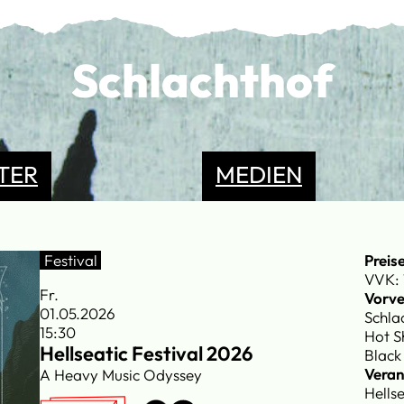
Schlachthof
TER
MEDIEN
Festival
Preis
VVK: 
Fr.
Vorve
01.05.2026
Schla
15:30
Hot S
Hellseatic Festival 2026
Black 
Veran
A Heavy Music Odyssey
Hells