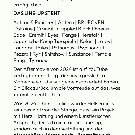
ermöglichen.
DAS LINE-UP STEHT
Author & Punisher | Aptera | BRUECKEN |
Coltaine | Cranial | Crippled Black Phoenix |
Ebbe | Eremit | Eyes | Fange | Heretoir |
Japanische Kampfhörspiele | Kolari | Latex |
Laudare | Pales | Pothamus | Psychonaut |
Rezzra | Ryr | Shitshow | Sundance | Temple
Fang | Tyranex
Der Aftermovie von 2024 ist auf YouTube
verfügbar und fängt die unvergesslichen
Momente ein, die wir gemeinsam erlebt haben.
Ein Blick zurück, um die Vorfreude auf das, was
kommt, zu entfachen.
Was 2024 schon deutlich wurde: Hellseatic ist
kein Festival von der Stange. Es ist ein Projekt
mit Herz, Haltung und einem künstlerischen
Anspruch, der sich nicht nur im Line-up,
sondern auch in der Gestaltung und der
Atmosphäre widerspiegelt. Hier treffen sich