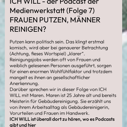
ICH WILL - der Podcast der
Medienwerkstatt (Folge 7)
FRAUEN PUTZEN, MÄNNER
REINIGEN?
Putzen kann politisch sein. Das klingt erstmal
komisch, wird aber bei genauerer Betrachtung
(Achtung, fieses Wortspiel) „klarer“.
Reinigungsjobs werden oft von Frauen und
weiblich gelesenen Personen ausgeführt, sorgen
für einen enormen Wohlfühlfaktor und trotzdem
mangelt es ihnen an gesellschaftlicher
Anerkennung.
Darüber sprechen wir in dieser Folge von ICH
WILL mit Maren. Maren ist 25 Jahre alt und bereits
Meisterin für Gebäudereinigung. Sie erzählt uns
von ihrem Arbeitsalltag als Gebäudereinigerin,
Vorurteilen und Frauen im Handwerk.
ICH WILL ist überall dort zu hören, wo es Podcasts
gibt und
hier