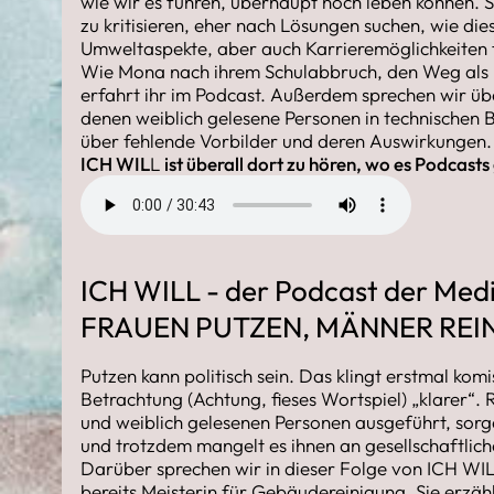
wie wir es führen, überhaupt noch leben können. Som
zu kritisieren, eher nach Lösungen suchen, wie di
Umweltaspekte, aber auch Karrieremöglichkeiten f
Wie Mona nach ihrem Schulabbruch, den Weg als In
erfahrt ihr im Podcast. Außerdem sprechen wir ü
denen weiblich gelesene Personen in technischen B
über fehlende Vorbilder und deren Auswirkungen.
ICH WIL
L
ist überall dort zu hören, wo es Podcast
ICH WILL - der Podcast der Medi
FRAUEN PUTZEN, MÄNNER REI
Putzen kann politisch sein. Das klingt erstmal kom
Betrachtung (Achtung, fieses Wortspiel) „klarer“.
und weiblich gelesenen Personen ausgeführt, sor
und trotzdem mangelt es ihnen an gesellschaftlic
Darüber sprechen wir in dieser Folge von ICH WIL
bereits Meisterin für Gebäudereinigung. Sie erzähl