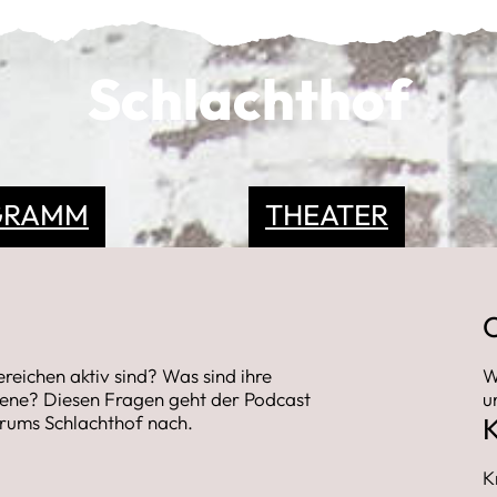
Schlachthof
GRAMM
THEATER
reichen aktiv sind? Was sind ihre
W
zene? Diesen Fragen geht der Podcast
u
rums Schlachthof nach.
K
K