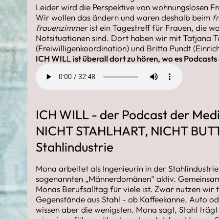
Leider wird die Perspektive von wohnungslosen Fra
Wir wollen das ändern und waren deshalb beim
f
frauenzimmer
ist ein Tagestreff für Frauen, die w
Notsituationen sind. Dort haben wir mit Tatjana T
(Freiwilligenkoordination) und Britta Pundt (Einri
ICH WIL
L
ist überall dort zu hören, wo es Podcast
ICH WILL - der Podcast der Medi
NICHT STAHLHART, NICHT BUTT
Stahlindustrie
Mona arbeitet als Ingenieurin in der Stahlindustrie 
sogenannten „Männerdomänen“ aktiv. Gemeinsam 
Monas Berufsalltag für viele ist. Zwar nutzen wir 
Gegenstände aus Stahl - ob Kaffeekanne, Auto ode
wissen aber die wenigsten. Mona sagt, Stahl träg