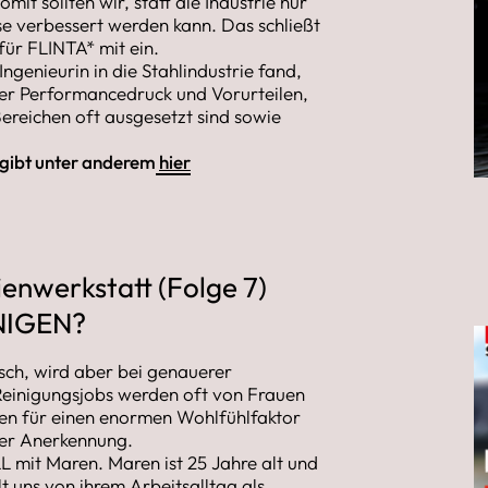
it sollten wir, statt die Industrie nur
ese verbessert werden kann. Das schließt
ür FLINTA* mit ein.
genieurin in die Stahlindustrie fand,
ber Performancedruck und Vorurteilen,
ereichen oft ausgesetzt sind sowie
s gibt unter anderem
hier
enwerkstatt (Folge 7)
NIGEN?
isch, wird aber bei genauerer
 Reinigungsjobs werden oft von Frauen
gen für einen enormen Wohlfühlfaktor
her Anerkennung.
L mit Maren. Maren ist 25 Jahre alt und
t uns von ihrem Arbeitsalltag als