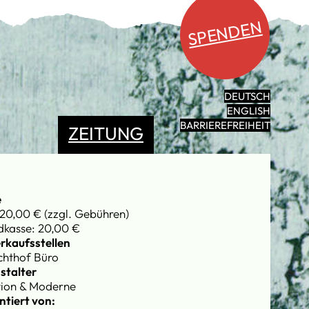
SPENDEN
DEUTSCH
ENGLISH
BARRIEREFREIHEIT
ZEITUNG
e
20,00 € (zzgl. Gebühren)
kasse: 20,00 €
rkaufsstellen
chthof Büro
stalter
tion & Moderne
ntiert von: