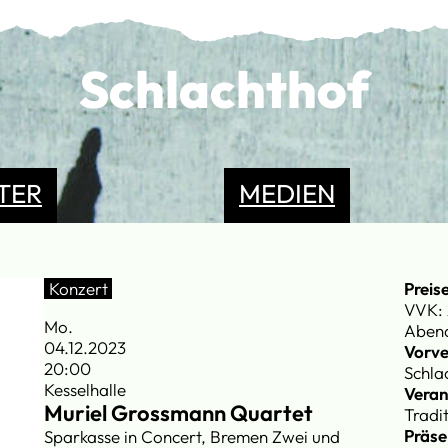
Schlachthof
TER
MEDIEN
Konzert
Preis
VVK: 
Mo.
Abend
04.12.2023
Vorve
20:00
Schla
Kesselhalle
Veran
Muriel Grossmann Quartet
Tradi
Präse
Sparkasse in Concert, Bremen Zwei und