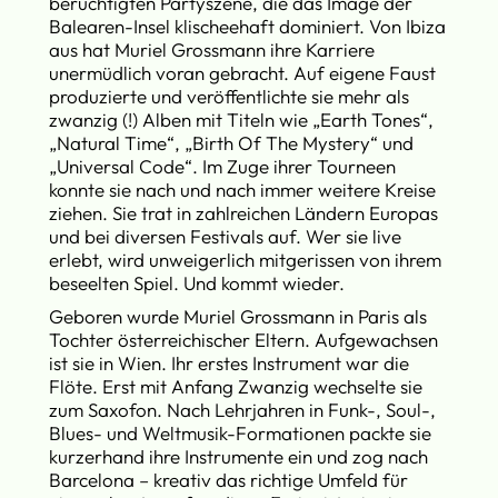
berüchtigten Partyszene, die das Image der
Balearen-Insel klischeehaft dominiert. Von Ibiza
aus hat Muriel Grossmann ihre Karriere
unermüdlich voran gebracht. Auf eigene Faust
produzierte und veröffentlichte sie mehr als
zwanzig (!) Alben mit Titeln wie „Earth Tones“,
„Natural Time“, „Birth Of The Mystery“ und
„Universal Code“. Im Zuge ihrer Tourneen
konnte sie nach und nach immer weitere Kreise
ziehen. Sie trat in zahlreichen Ländern Europas
und bei diversen Festivals auf. Wer sie live
erlebt, wird unweigerlich mitgerissen von ihrem
beseelten Spiel. Und kommt wieder.
Geboren wurde Muriel Grossmann in Paris als
Tochter österreichischer Eltern. Aufgewachsen
ist sie in Wien. Ihr erstes Instrument war die
Flöte. Erst mit Anfang Zwanzig wechselte sie
zum Saxofon. Nach Lehrjahren in Funk-, Soul-,
Blues- und Weltmusik-Formationen packte sie
kurzerhand ihre Instrumente ein und zog nach
Barcelona – kreativ das richtige Umfeld für