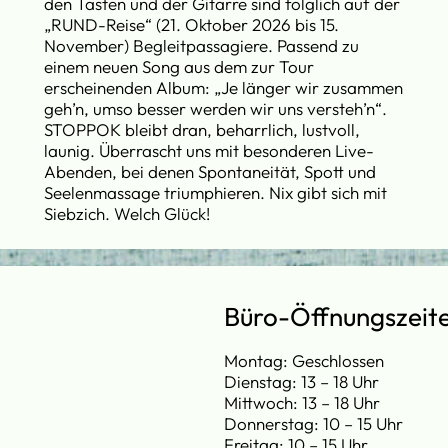
den Tasten und der Gitarre sind folglich auf der
„RUND-Reise“ (21. Oktober 2026 bis 15.
November) Begleitpassagiere. Passend zu
einem neuen Song aus dem zur Tour
erscheinenden Album: „Je länger wir zusammen
geh’n, umso besser werden wir uns versteh’n“.
STOPPOK bleibt dran, beharrlich, lustvoll,
launig. Überrascht uns mit besonderen Live-
Abenden, bei denen Spontaneität, Spott und
Seelenmassage triumphieren. Nix gibt sich mit
Siebzich. Welch Glück!
Büro-Öffnungszeit
Montag: Geschlossen
Dienstag: 13 – 18 Uhr
Mittwoch: 13 – 18 Uhr
Donnerstag: 10 – 15 Uhr
Freitag: 10 – 15 Uhr