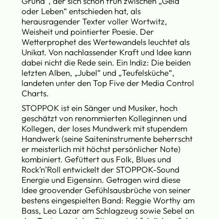
Grund“, der sich schon früh zwischen „Geld
oder Leben“ entschieden hat, als
herausragender Texter voller Wortwitz,
Weisheit und pointierter Poesie. Der
Wetterprophet des Wertewandels leuchtet als
Unikat. Von nachlassender Kraft und Idee kann
dabei nicht die Rede sein. Ein Indiz: Die beiden
letzten Alben, „Jubel“ und „Teufelsküche“,
landeten unter den Top Five der Media Control
Charts.
STOPPOK ist ein Sänger und Musiker, hoch
geschätzt von renommierten Kolleginnen und
Kollegen, der loses Mundwerk mit stupendem
Handwerk (seine Saiteninstrumente beherrscht
er meisterlich mit höchst persönlicher Note)
kombiniert. Gefüttert aus Folk, Blues und
Rock’n’Roll entwickelt der STOPPOK-Sound
Energie und Eigensinn. Getragen wird diese
Idee groovender Gefühlsausbrüche von seiner
bestens eingespielten Band: Reggie Worthy am
Bass, Leo Lazar am Schlagzeug sowie Sebel an