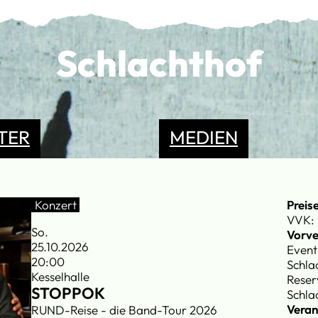
Schlachthof
TER
MEDIEN
Konzert
Preis
VVK: 
So.
Vorve
25.10.2026
Event
20:00
Schla
Kesselhalle
Reser
STOPPOK
Schla
Veran
RUND-Reise - die Band-Tour 2026