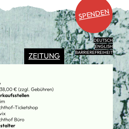
SPENDEN
DEUTSCH
ENGLISH
BARRIEREFREIHEIT
ZEITUNG
e
38,00 € (zzgl. Gebühren)
rkaufsstellen
im
chthof-Ticketshop
vix
chthof Büro
stalter