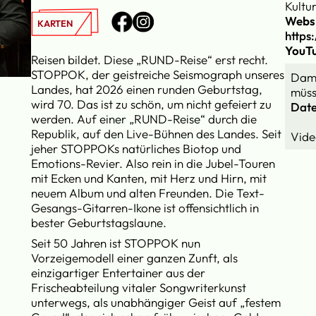
Kultu
Webs
KARTEN
https
YouT
Reisen bildet. Diese „RUND-Reise“ erst recht.
STOPPOK, der geistreiche Seismograph unseres
Dami
Landes, hat 2026 einen runden Geburtstag,
müss
wird 70. Das ist zu schön, um nicht gefeiert zu
Date
werden. Auf einer „RUND-Reise“ durch die
Republik, auf den Live-Bühnen des Landes. Seit
jeher STOPPOKs natürliches Biotop und
Emotions-Revier. Also rein in die Jubel-Touren
mit Ecken und Kanten, mit Herz und Hirn, mit
neuem Album und alten Freunden. Die Text-
Gesangs-Gitarren-Ikone ist offensichtlich in
bester Geburtstagslaune.
Seit 50 Jahren ist STOPPOK nun
Vorzeigemodell einer ganzen Zunft, als
einzigartiger Entertainer aus der
Frischeabteilung vitaler Songwriterkunst
unterwegs, als unabhängiger Geist auf „festem