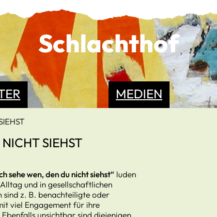
Schlachthof
TER
MEDIEN
SIEHST
U NICHT SIEHST
ch sehe wen, den du nicht siehst“
luden
 Alltag und in gesellschaftlichen
sind z. B. benachteiligte oder
it viel Engagement für ihre
Ebenfalls unsichtbar sind diejenigen,