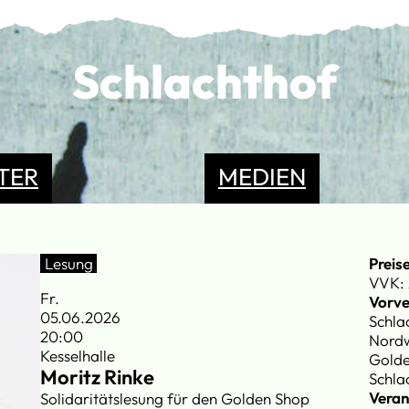
Schlachthof
TER
MEDIEN
Lesung
Preis
VVK: 
Fr.
Vorve
05.06.2026
Schla
20:00
Nordw
Kesselhalle
Gold
Moritz Rinke
Schla
Veran
Solidaritätslesung für den Golden Shop