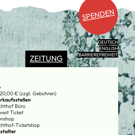
SPENDEN
DEUTSCH
ENGLISH
BARRIEREFREIHEIT
ZEITUNG
e
20,00 € (zzgl. Gebühren)
rkaufsstellen
chthof Büro
est Ticket
enshop
chthof-Ticketshop
stalter