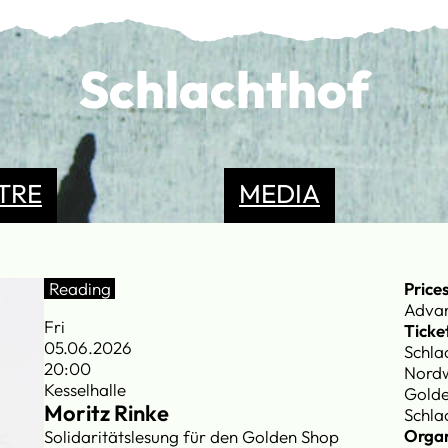
Schlachthof
TRE
MEDIA
Reading
Price
Advan
Fri
Ticket
05.06.2026
Schla
20:00
Nordw
Kesselhalle
Gold
Moritz Rinke
Schla
Organ
Solidaritätslesung für den Golden Shop