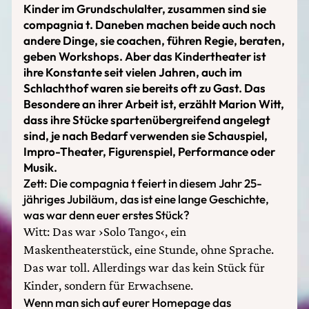
Kinder im Grundschulalter, zusammen sind sie
compagnia t. Daneben machen beide auch noch
andere Dinge, sie coachen, führen Regie, beraten,
geben Workshops. Aber das Kindertheater ist
ihre Konstante seit vielen Jahren, auch im
Schlachthof waren sie bereits oft zu Gast. Das
Besondere an ihrer Arbeit ist, erzählt Marion Witt,
dass ihre Stücke spartenübergreifend angelegt
sind, je nach Bedarf verwenden sie Schauspiel,
Impro-Theater, Figurenspiel, Performance oder
Musik.
Zett: Die compagnia t feiert in diesem Jahr 25-
jähriges Jubiläum, das ist eine lange Geschichte,
was war denn euer erstes Stück?
Witt: Das war ›Solo Tango‹, ein
Maskentheaterstück, eine Stunde, ohne Sprache.
Das war toll. Allerdings war das kein Stück für
Kinder, sondern für Erwachsene.
Wenn man sich auf eurer Homepage das