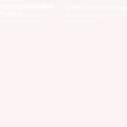
immbad, Bibliothek
glichkeit schaffen
Dritte Orte in Bremen
Festival
ew mit Prof. Dr. Renée
Von allen nutzbare Orte in
us ist vieles umsonst
unserer Stadt