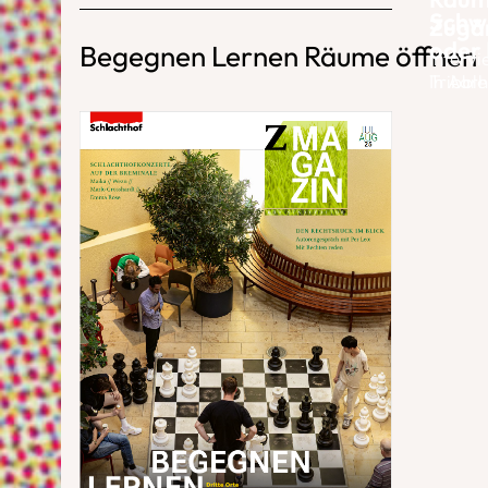
Schw
Zugän
oder 
Begegnen Lernen Räume öffnen
Intervi
Tribble
In Aarh