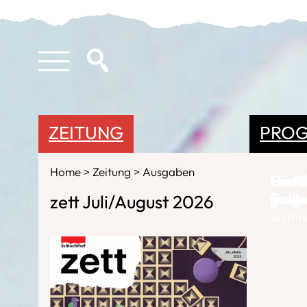
ZEITUNG
PRO
Home
Zeitung
Ausgaben
Erst 
Gesta
Gesch
Die U
frag
geda
Seel
Retr
zett Juli/August 2026
-
-
-
Wolfm