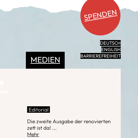
SPENDEN
DEUTSCH
ENGLISH
BARRIEREFREIHEIT
MEDIEN
ie
n
ten
aum«
Editorial
Die zweite Ausgabe der renovierten
zett ist da!
...
Mehr