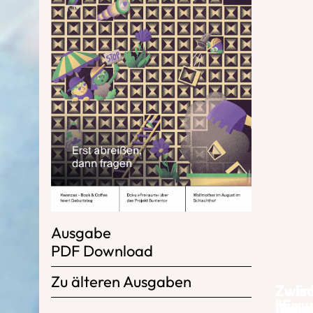
Ausgabe
PDF Download
Zu älteren Ausgaben
Zu li
Zwis
"Es w
Buch
Die 
"Alle
und a