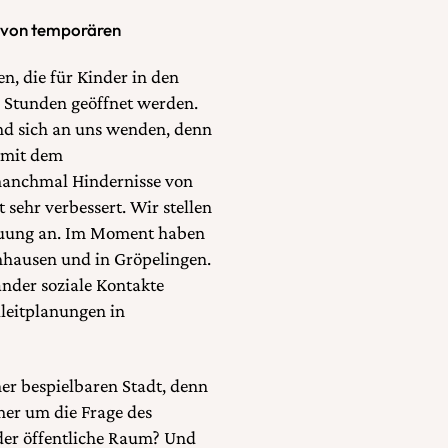
ng von temporären
, die für Kinder in den
i Stunden geöffnet werden.
und sich an uns wenden, denn
 mit dem
manchmal Hindernisse von
t sehr verbessert. Wir stellen
reuung an. Im Moment haben
chhausen und in Gröpelingen.
ander soziale Kontakte
leitplanungen in
ner bespielbaren Stadt, denn
mer um die Frage des
der öffentliche Raum? Und