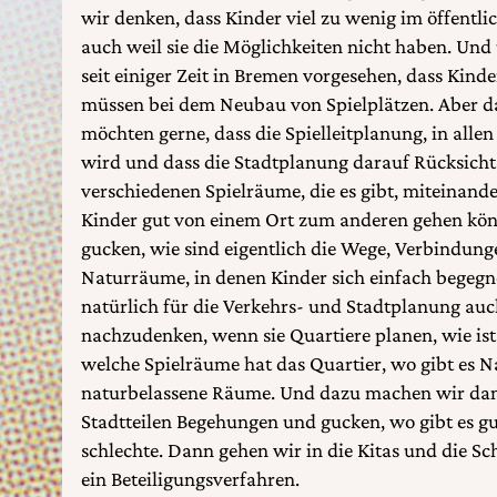
wir denken, dass Kinder viel zu wenig im öffentli
auch weil sie die Möglichkeiten nicht haben. Und
seit einiger Zeit in Bremen vorgesehen, dass Kind
müssen bei dem Neubau von Spielplätzen. Aber da
möchten gerne, dass die Spielleitplanung, in alle
wird und dass die Stadtplanung darauf Rücksich
verschiedenen Spielräume, die es gibt, miteinand
Kinder gut von einem Ort zum anderen gehen kö
gucken, wie sind eigentlich die Wege, Verbindunge
Naturräume, in denen Kinder sich einfach begegn
natürlich für die Verkehrs- und Stadtplanung au
nachzudenken, wenn sie Quartiere planen, wie is
welche Spielräume hat das Quartier, wo gibt es 
naturbelassene Räume. Und dazu machen wir dan
Stadtteilen Begehungen und gucken, wo gibt es gu
schlechte. Dann gehen wir in die Kitas und die 
ein Beteiligungsverfahren.