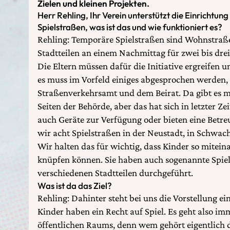
Zielen und kleinen Projekten.
Herr Rehling, Ihr Verein unterstützt die Einrichtu
Spielstraßen, was ist das und wie funktioniert es?
Rehling: Temporäre Spielstraßen sind Wohnstraßen
Stadtteilen an einem Nachmittag für zwei bis dre
Die Eltern müssen dafür die Initiative ergreifen 
es muss im Vorfeld einiges abgesprochen werden,
Straßenverkehrsamt und dem Beirat. Da gibt es 
Seiten der Behörde, aber das hat sich in letzter Zei
auch Geräte zur Verfügung oder bieten eine Bet
wir acht Spielstraßen in der Neustadt, in Schwa
Wir halten das für wichtig, dass Kinder so mitein
knüpfen können. Sie haben auch sogenannte Spiel
verschiedenen Stadtteilen durchgeführt.
Was ist da das Ziel?
Rehling: Dahinter steht bei uns die Vorstellung ei
Kinder haben ein Recht auf Spiel. Es geht also im
öffentlichen Raums, denn wem gehört eigentlich 