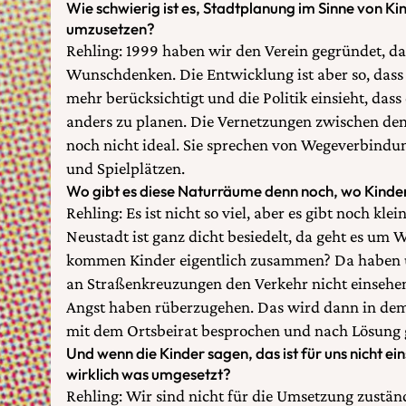
Wie schwierig ist es, Stadtplanung im Sinne von K
umzusetzen?
Rehling: 1999 haben wir den Verein gegründet, d
Wunschdenken. Die Entwicklung ist aber so, dass
mehr berücksichtigt und die Politik einsieht, dass 
anders zu planen. Die Vernetzungen zwischen den
noch nicht ideal. Sie sprechen von Wegeverbin
und Spielplätzen.
Wo gibt es diese Naturräume denn noch, wo Kinde
Rehling: Es ist nicht so viel, aber es gibt noch kl
Neustadt ist ganz dicht besiedelt, da geht es um
kommen Kinder eigentlich zusammen? Da haben un
an Straßenkreuzungen den Verkehr nicht einseh
Angst haben rüberzugehen. Das wird dann in dem
mit dem Ortsbeirat besprochen und nach Lösung 
Und wenn die Kinder sagen, das ist für uns nicht ei
wirklich was umgesetzt?
Rehling: Wir sind nicht für die Umsetzung zustän