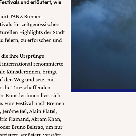
estivals und erläutert, wie
ehört TANZ Bremen
ivals für zeitgenössischen
lturellen Highlights der Stadt
 zu feiern, zu erforschen und
die ihre Ursprünge
l international renommierte
 Künstler:innen, bringt
uf den Weg und setzt mit
r die Tanzschaffenden.
 Künstler:innen liest sich
. Fürs Festival nach Bremen
Jérôme Bel, Alain Platel,
déric Flamand, Akram Khan,
 oder Bruno Beltrao, um nur
eistert, amüsiert, verstört,