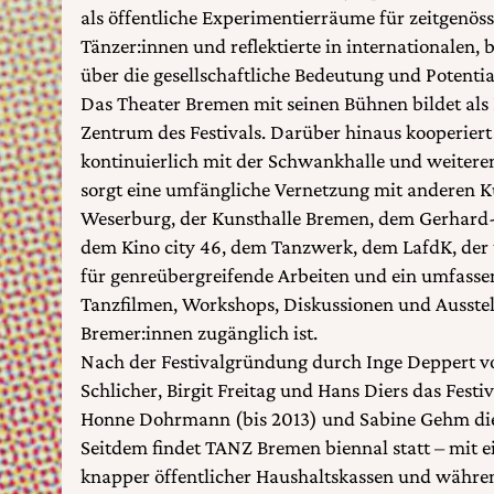
als öffentliche Experimentierräume für zeitgenös
Tänzer:innen und reflektierte in internationalen, 
über die gesellschaftliche Bedeutung und Potentia
Das Theater Bremen mit seinen Bühnen bildet als 
Zentrum des Festivals. Darüber hinaus kooperie
kontinuierlich mit der Schwankhalle und weitere
sorgt eine umfängliche Vernetzung mit anderen Ku
Weserburg, der Kunsthalle Bremen, dem Gerhar
dem Kino city 46, dem Tanzwerk, dem LafdK, de
für genreübergreifende Arbeiten und ein umfa
Tanzfilmen, Workshops, Diskussionen und Ausstel
Bremer:innen zugänglich ist.
Nach der Festivalgründung durch Inge Deppert v
Schlicher, Birgit Freitag und Hans Diers das Fest
Honne Dohrmann (bis 2013) und Sabine Gehm die k
Seitdem findet TANZ Bremen biennal statt – mit 
knapper öffentlicher Haushaltskassen und währ