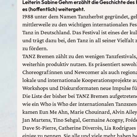
Leiterin Sabine Gehm erzählt die Geschichte des F
es (hoffentlich) weitergeht.
1988 unter dem Namen Tanzherbst gegründet, g
mittlerweile zu den wichtigen internationalen Fest
Tanz in Deutschland. Das Festival ist eines der ku
und trägt dazu bei, den Tanz in all seiner Vielfalt
zu fördern.
TANZ Bremen zählt zu den wenigen Tanzfestivals, 
weiterhin produktiv nutzen. Es präsentiert sowoh
Choreograf:innen und Newcomer als auch regionale
lokale und internationale Kooperationsprojekte a
Workshops und Diskursformaten neue Impulse fü
Die Liste der bisher bei TANZ Bremen aufgetretenen
wie ein Who is Who der internationalen Tanzszene
kamen Eun Me Ahn, Marie Chouinard, Alvin Ailey, 
Jan Martens, Tino Sehgal, Germaine Acogny, Fré
Dave St-Pierre, Catherine Diverrès, Lia Rodrigues
einige zu nennen. Sie alle und viele mehr haben beg