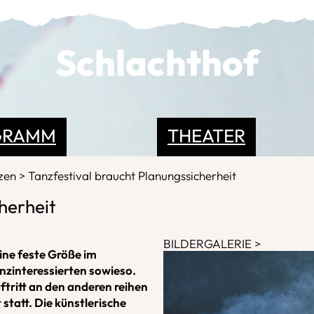
Schlachthof
GRAMM
THEATER
nzen
Tanzfestival braucht Planungssicherheit
herheit
BILDERGALERIE
eine feste Größe im
nzinteressierten sowieso.
uftritt an den anderen reihen
 statt. Die künstlerische