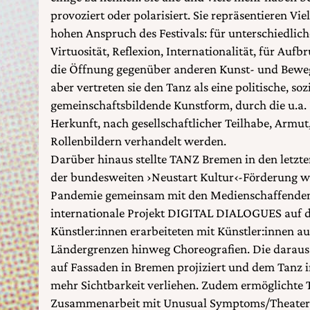
provoziert oder polarisiert. Sie repräsentieren Viel
hohen Anspruch des Festivals: für unterschiedlic
Virtuosität, Reflexion, Internationalität, für Auf
die Öffnung gegenüber anderen Kunst- und Bewe
aber vertreten sie den Tanz als eine politische, so
gemeinschaftsbildende Kunstform, durch die u.a.
Herkunft, nach gesellschaftlicher Teilhabe, Armut
Rollenbildern verhandelt werden.
Darüber hinaus stellte TANZ Bremen in den letzt
der bundesweiten ›Neustart Kultur‹-Förderung 
Pandemie gemeinsam mit den Medienschaffend
internationale Projekt DIGITAL DIALOGUES auf d
Künstler:innen erarbeiteten mit Künstler:innen aus
Ländergrenzen hinweg Choreografien. Die darau
auf Fassaden in Bremen projiziert und dem Tanz
mehr Sichtbarkeit verliehen. Zudem ermöglichte
Zusammenarbeit mit Unusual Symptoms/Theate