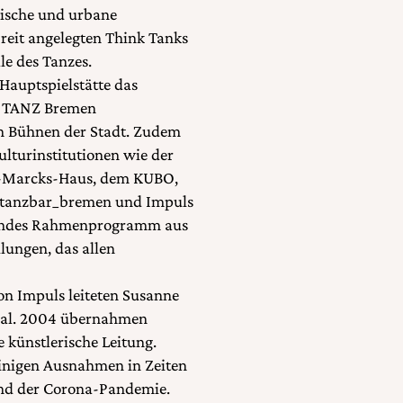
sische und urbane
breit angelegten Think Tanks
le des Tanzes.
Hauptspielstätte das
rt TANZ Bremen
n Bühnen der Stadt. Zudem
lturinstitutionen wie der
d-Marcks-Haus, dem KUBO,
r tanzbar_bremen und Impuls
ssendes Rahmenprogramm aus
lungen, das allen
on Impuls leiteten Susanne
ival. 2004 übernahmen
ünstlerische Leitung.
einigen Ausnahmen in Zeiten
end der Corona-Pandemie.