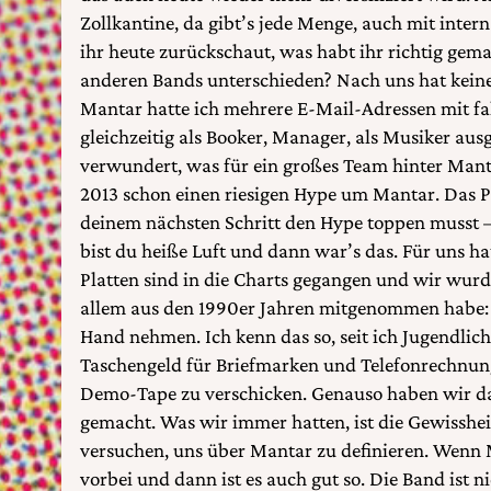
Zollkantine, da gibt’s jede Menge, auch mit inte
ihr heute zurückschaut, was habt ihr richtig gem
anderen Bands unterschieden? Nach uns hat kein
Mantar hatte ich mehrere E-Mail-Adressen mit f
gleichzeitig als Booker, Manager, als Musiker au
verwundert, was für ein großes Team hinter Man
2013 schon einen riesigen Hype um Mantar. Das Pr
deinem nächsten Schritt den Hype toppen musst –
bist du heiße Luft und dann war’s das. Für uns ha
Platten sind in die Charts gegangen und wir wurd
allem aus den 1990er Jahren mitgenommen habe: 
Hand nehmen. Ich kenn das so, seit ich Jugendlic
Taschengeld für Briefmarken und Telefonrechnu
Demo-Tape zu verschicken. Genauso haben wir d
gemacht. Was wir immer hatten, ist die Gewissheit
versuchen, uns über Mantar zu definieren. Wenn Ma
vorbei und dann ist es auch gut so. Die Band ist n