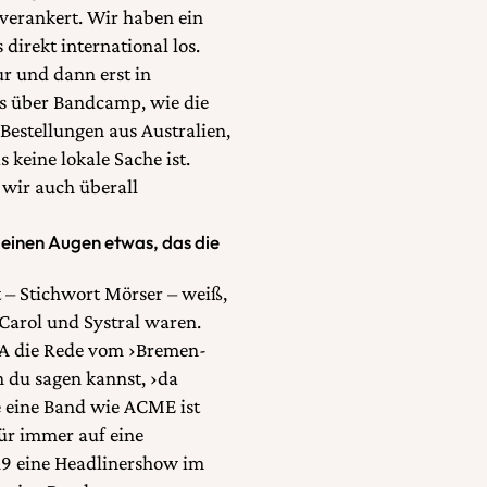
 verankert. Wir haben ein
direkt international los.
r und dann erst in
s über Bandcamp, wie die
 Bestellungen aus Australien,
keine lokale Sache ist.
wir auch überall
 deinen Augen etwas, das die
t – Stichwort Mörser – weiß,
Carol und Systral waren.
USA die Rede vom ›Bremen-
nn du sagen kannst, ›da
e eine Band wie ACME ist
ür immer auf eine
19 eine Headlinershow im