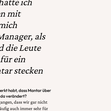
atte ich
n mit
 mich
 Manager, als
 die Leute
ür ein
tar stecken
erkt habt, dass Mantar über
 da verändert?
angen, dass wir gar nicht
häufig auch immer sehr für