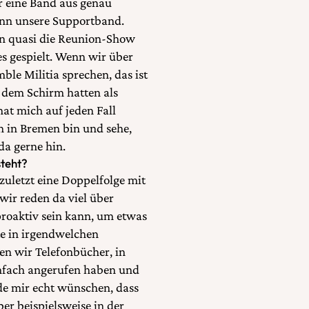
ir eine Band aus genau
ann unsere Supportband.
ann quasi die Reunion-Show
 gespielt. Wenn wir über
le Militia sprechen, das ist
f dem Schirm hatten als
hat mich auf jeden Fall
 in Bremen bin und sehe,
da gerne hin.
steht?
zuletzt eine Doppelfolge mit
wir reden da viel über
proaktiv sein kann, um etwas
rte in irgendwelchen
n wir Telefonbücher, in
nfach angerufen haben und
de mir echt wünschen, dass
er beispielsweise in der