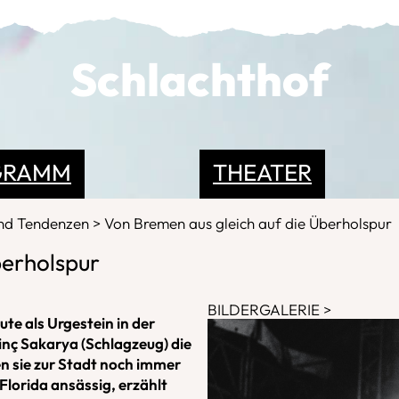
Schlachthof
GRAMM
THEATER
und Tendenzen
Von Bremen aus gleich auf die Überholspur
berholspur
BILDERGALERIE
te als Urgestein in der
nç Sakarya (Schlagzeug) die
n sie zur Stadt noch immer
Florida ansässig, erzählt