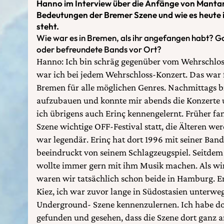
Hanno im Interview über die Anfänge von Mantar,
Bedeutungen der Bremer Szene und wie es heute 
steht.
Wie war es in Bremen, als ihr angefangen habt? G
oder befreundete Bands vor Ort?
Hanno: Ich bin schräg gegenüber vom Wehrschlo
war ich bei jedem Wehrschloss-Konzert. Das war fr
Bremen für alle möglichen Genres. Nachmittags bi
aufzubauen und konnte mir abends die Konzerte
ich übrigens auch Erinç kennengelernt. Früher fan
Szene wichtige OFF-Festival statt, die Älteren we
war legendär. Erinç hat dort 1996 mit seiner Ban
beeindruckt von seinem Schlagzeugspiel. Seitdem
wollte immer gern mit ihm Musik machen. Als wir
waren wir tatsächlich schon beide in Hamburg. Er
Kiez, ich war zuvor lange in Südostasien unterweg
Underground- Szene kennenzulernen. Ich habe dor
gefunden und gesehen, dass die Szene dort ganz an