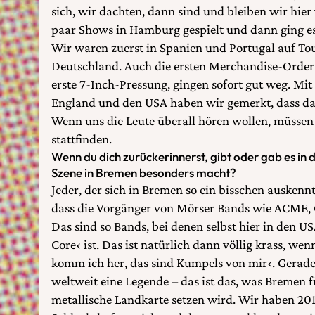
sich, wir dachten, dann sind und bleiben wir hier
paar Shows in Hamburg gespielt und dann ging es 
Wir waren zuerst in Spanien und Portugal auf Tou
Deutschland. Auch die ersten Merchandise-Order
erste 7-Inch-Pressung, gingen sofort gut weg. Mit
England und den USA haben wir gemerkt, dass das 
Wenn uns die Leute überall hören wollen, müssen 
stattfinden.
Wenn du dich zurückerinnerst, gibt oder gab es in
Szene in Bremen besonders macht?
Jeder, der sich in Bremen so ein bisschen auskenn
dass die Vorgänger von Mörser Bands wie ACME, 
Das sind so Bands, bei denen selbst hier in den 
Core‹ ist. Das ist natürlich dann völlig krass, we
komm ich her, das sind Kumpels von mir‹. Gerad
weltweit eine Legende – das ist das, was Bremen f
metallische Landkarte setzen wird. Wir haben 20