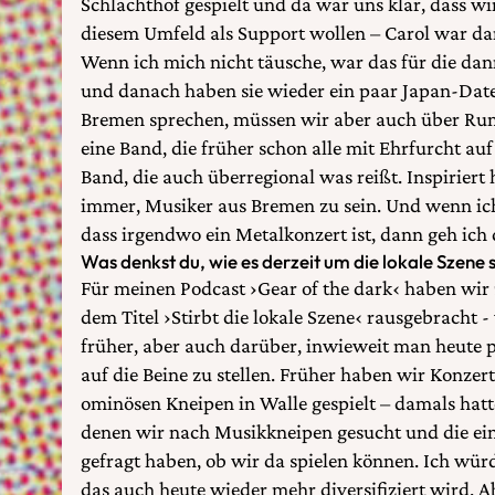
Schlachthof gespielt und da war uns klar, dass w
diesem Umfeld als Support wollen – Carol war d
Wenn ich mich nicht täusche, war das für die d
und danach haben sie wieder ein paar Japan-Dates
Bremen sprechen, müssen wir aber auch über Rumb
eine Band, die früher schon alle mit Ehrfurcht au
Band, die auch überregional was reißt. Inspiriert 
immer, Musiker aus Bremen zu sein. Und wenn ich
dass irgendwo ein Metalkonzert ist, dann geh ich 
Was denkst du, wie es derzeit um die lokale Szene 
Für meinen Podcast ›Gear of the dark‹ haben wir 
dem Titel ›Stirbt die lokale Szene‹ rausgebracht - 
früher, aber auch darüber, inwieweit man heute 
auf die Beine zu stellen. Früher haben wir Konze
ominösen Kneipen in Walle gespielt – damals hatte
denen wir nach Musikkneipen gesucht und die ei
gefragt haben, ob wir da spielen können. Ich wür
das auch heute wieder mehr diversifiziert wird. Ab