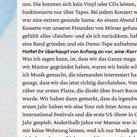
uns. Die konnten sich kein Vinyl oder CDs leisten
funktionierte nur über Tapes. Bei jedem Konzert 
war eine extrem gesunde Szene. An einem Abend ha
Kassette von unseren Freunden von Mörser gefund
gefühlt alles ›Zeichen‹ und als ich zurückkam, ha
eine Band gründen und ein Demo-Tape aufnehme
Hattet ihr überhaupt von Anfang an vor, eine ›Karr
Was ich sagen kann, ist, dass wir das Ganze meg
wir Mantar gegründet haben, waren wir beide sch
ich Musik gemacht, die niemanden interessiert ha
gesagt, dass wir das jetzt richtig durchziehen. V
rüber zur ersten Platte, die direkt über Svart Rec
wurde. Wir haben dann gemerkt, dass da irgendwi
ersten Jahr haben wir eine Tour mit Inter Arma a
international Festivals und die erste US-Show in G
Jahr gespielt. Anderthalb Jahre vor Mantar war i
mir keine Wohnung leisten, weil ich nur Musik g