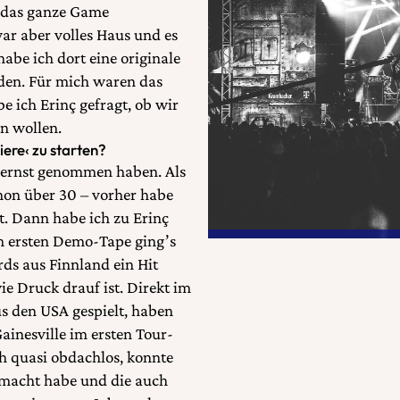
, das ganze Game
war aber volles Haus und es
be ich dort eine originale
en. Für mich waren das
be ich Erinç gefragt, ob wir
n wollen.
iere‹ zu starten?
a ernst genommen haben. Als
on über 30 – vorher habe
t. Dann habe ich zu Erinç
om ersten Demo-Tape ging’s
ords aus Finnland ein Hit
e Druck drauf ist. Direkt im
us den USA gespielt, haben
ainesville im ersten Tour-
ch quasi obdachlos, konnte
emacht habe und die auch