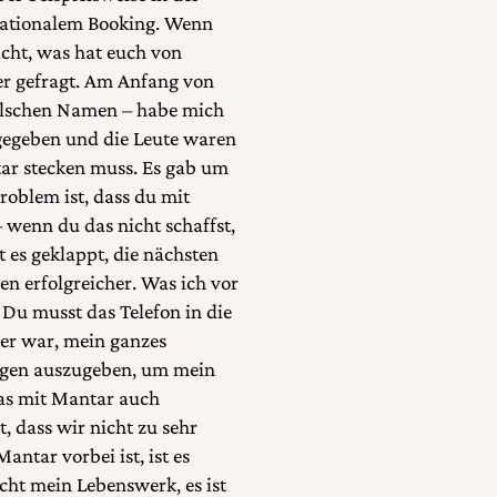
rnationalem Booking. Wenn
acht, was hat euch von
er gefragt. Am Anfang von
alschen Namen – habe mich
sgegeben und die Leute waren
tar stecken muss. Es gab um
oblem ist, dass du mit
 wenn du das nicht schaffst,
t es geklappt, die nächsten
en erfolgreicher. Was ich vor
Du musst das Telefon in die
her war, mein ganzes
ngen auszugeben, um mein
as mit Mantar auch
, dass wir nicht zu sehr
ntar vorbei ist, ist es
icht mein Lebenswerk, es ist