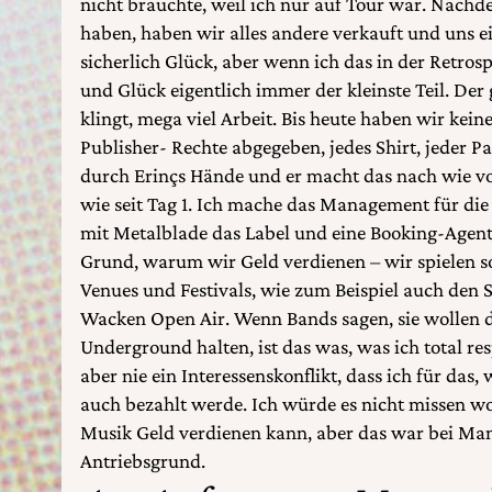
nicht brauchte, weil ich nur auf Tour war. Nachd
haben, haben wir alles andere verkauft und uns e
sicherlich Glück, aber wenn ich das in der Retrosp
und Glück eigentlich immer der kleinste Teil. Der g
klingt, mega viel Arbeit. Bis heute haben wir kei
Publisher- Rechte abgegeben, jedes Shirt, jeder P
durch Erinçs Hände und er macht das nach wie 
wie seit Tag 1. Ich mache das Management für die
mit Metalblade das Label und eine Booking-Agentu
Grund, warum wir Geld verdienen – wir spielen s
Venues und Festivals, wie zum Beispiel auch den 
Wacken Open Air. Wenn Bands sagen, sie wollen 
Underground halten, ist das was, was ich total res
aber nie ein Interessenskonflikt, dass ich für das
auch bezahlt werde. Ich würde es nicht missen wo
Musik Geld verdienen kann, aber das war bei Man
Antriebsgrund.