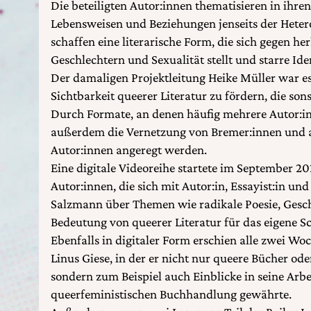
Die beteiligten Autor:innen thematisieren in ihre
Lebensweisen und Beziehungen jenseits der Heter
schaffen eine literarische Form, die sich gegen 
Geschlechtern und Sexualität stellt und starre Ide
Der damaligen Projektleitung Heike Müller war es
Sichtbarkeit queerer Literatur zu fördern, die son
Durch Formate, an denen häufig mehrere Autor:inn
außerdem die Vernetzung von Bremer:innen und 
Autor:innen angeregt werden.
Eine digitale Videoreihe startete im September 20
Autor:innen, die sich mit Autor:in, Essayist:in u
Salzmann über Themen wie radikale Poesie, Gesc
Bedeutung von queerer Literatur für das eigene 
Ebenfalls in digitaler Form erschien alle zwei W
Linus Giese, in der er nicht nur queere Bücher oder
sondern zum Beispiel auch Einblicke in seine Arbei
queerfeministischen Buchhandlung gewährte.