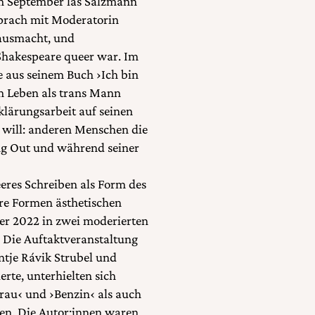
m September las Salzmann
sprach mit Moderatorin
 ausmacht, und
 Shakespeare queer war. Im
e aus seinem Buch ›Ich bin
em Leben als trans Mann
klärungsarbeit auf seinen
 will: anderen Menschen die
ing Out und während seiner
eres Schreiben als Form des
hre Formen ästhetischen
r 2022 in zwei moderierten
. Die Auftaktveranstaltung
ntje Rávik Strubel und
rte, unterhielten sich
Frau‹ und ›Benzin‹ als auch
iben. Die Autor:innen waren