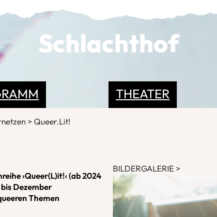
Schlachthof
GRAMM
THEATER
rnetzen
Queer.Lit!
BILDERGALERIE
reihe ›Queer(L)it!‹ (ab 2024
r bis Dezember
t queeren Themen