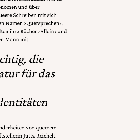
onomen und über
queere Schreiben mit sich
 den Namen ›Quersprechen‹,
ten ihre Bücher ›Allein‹ und
gen Mann mit
chtig, die
tur für das
dentitäten
sonderheiten von queerem
stellerin Jutta Reichelt