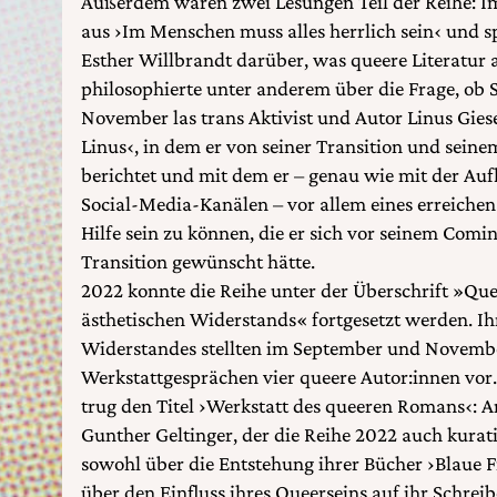
Außerdem waren zwei Lesungen Teil der Reihe: I
aus ›Im Menschen muss alles herrlich sein‹ und 
Esther Willbrandt darüber, was queere Literatur
philosophierte unter anderem über die Frage, ob
November las trans Aktivist und Autor Linus Gies
Linus‹, in dem er von seiner Transition und sein
berichtet und mit dem er – genau wie mit der Auf
Social-Media-Kanälen – vor allem eines erreichen
Hilfe sein zu können, die er sich vor seinem Com
Transition gewünscht hätte.
2022 konnte die Reihe unter der Überschrift »Que
ästhetischen Widerstands« fortgesetzt werden. I
Widerstandes stellten im September und Novembe
Werkstattgesprächen vier queere Autor:innen vor
trug den Titel ›Werkstatt des queeren Romans‹: A
Gunther Geltinger, der die Reihe 2022 auch kuratie
sowohl über die Entstehung ihrer Bücher ›Blaue 
über den Einfluss ihres Queerseins auf ihr Schre