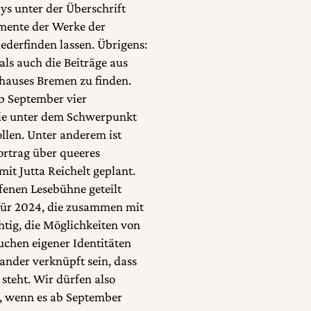
ays unter der Überschrift
emente der Werke der
iederfinden lassen. Übrigens:
ls auch die Beiträge aus
rhauses Bremen zu finden.
ab September vier
 die unter dem Schwerpunkt
len. Unter anderem ist
rtrag über queeres
t Jutta Reichelt geplant.
enen Lesebühne geteilt
für 2024, die zusammen mit
chtig, die Möglichkeiten von
uchen eigener Identitäten
ander verknüpft sein, dass
teht. Wir dürfen also
s, wenn es ab September