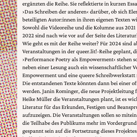
ergänzten die Reihe. Sie reflektierte in kurzen Ess
›Das Schreiben der anderen‹ darüber, ob sich El
beteiligten Autor:innen in ihren eigenen Texten w
Sowohl die Videoreihe und die Kolumne aus 2021 a
2022 sind nach wie vor auf der Seite des Literatu
Wie geht es mit der Reihe weiter? Für 2024 sind 
Veranstaltungen in der queer.lit!-Reihe geplant,
›Performance Poetry als Empowerment‹ stehen sol
neben einer Lesung auch ein wissenschaftlicher Vo
Empowerment und eine queere Schreibwerkstatt mi
Die entstandenen Texte könnten dann bei einer off
werden. Janin Rominger, die neue Projektleitung 
Heike Müller die Veranstaltungen plant, ist es wi
Literatur für das Erkunden, Festigen und Beanspr
aufzuzeigen. Die Veranstaltungen sollen so mitein
die Teilhabe des Publikums mehr im Vordergrund s
gespannt sein auf die Fortsetzung dieses Projekte