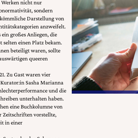
n Werken nicht nur
onormativität, sondern
herkömmliche Darstellung von
ntitätskategorien anzweifelt.
 ein großes Anliegen, die
st selten einen Platz bekam.
en beteiligt waren, sollte
auswärtigen queeren
21. Zu Gast waren vier
nd Kurator:in Sasha Marianna
hlechterperformance und die
Schreiben unterhalten haben.
ochen eine Buchkolumne von
 Zeitschriften vorstellte,
t in einer