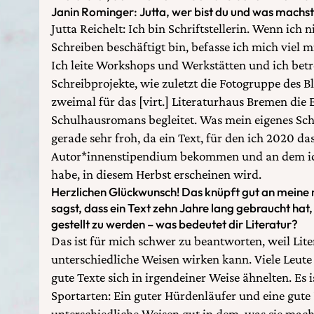
Janin Rominger: Jutta, wer bist du und was machs
Jutta Reichelt: Ich bin Schriftstellerin. Wenn ich
Schreiben beschäftigt bin, befasse ich mich viel 
Ich leite Workshops und Werkstätten und ich bet
Schreibprojekte, wie zuletzt die Fotogruppe des B
zweimal für das [virt.] Literaturhaus Bremen die
Schulhausromans begleitet. Was mein eigenes Schre
gerade sehr froh, da ein Text, für den ich 2020 d
Autor*innenstipendium bekommen und an dem ich 
habe, in diesem Herbst erscheinen wird.
Herzlichen Glückwunsch! Das knüpft gut an meine
sagst, dass ein Text zehn Jahre lang gebraucht hat,
gestellt zu werden – was bedeutet dir Literatur?
Das ist für mich schwer zu beantworten, weil Lit
unterschiedliche Weisen wirken kann. Viele Leute 
gute Texte sich in irgendeiner Weise ähnelten. Es i
Sportarten: Ein guter Hürdenläufer und eine gute
unterschiedliche Weisen gut in dem, was sie mach