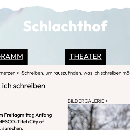
Schlachthof
GRAMM
THEATER
rnetzen
›Schreiben, um rauszufinden, was ich schreiben mö
 ich schreiben
BILDERGALERIE
nem Freitagmittag Anfang
NESCO-Titel ›City of
, sprechen.