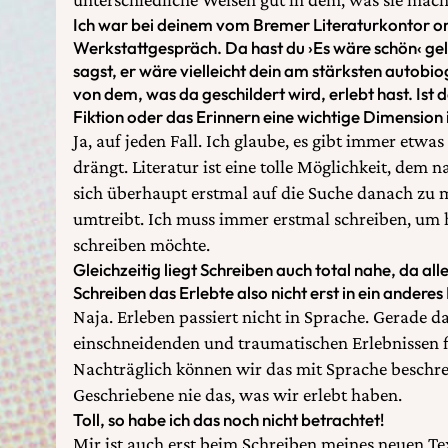
Ich war bei deinem vom Bremer Literaturkontor or
Werkstattgespräch. Da hast du ›Es wäre schön‹ gel
sagst, er wäre vielleicht dein am stärksten autobio
von dem, was da geschildert wird, erlebt hast. Ist
Fiktion oder das Erinnern eine wichtige Dimension
Ja, auf jeden Fall. Ich glaube, es gibt immer etwa
drängt. Literatur ist eine tolle Möglichkeit, de
sich überhaupt erstmal auf die Suche danach zu
umtreibt. Ich muss immer erstmal schreiben, um 
schreiben möchte.
Gleichzeitig liegt Schreiben auch total nahe, da al
Schreiben das Erlebte also nicht erst in ein andere
Naja. Erleben passiert nicht in Sprache. Gerade d
einschneidenden und traumatischen Erlebnissen fi
Nachträglich können wir das mit Sprache beschrei
Geschriebene nie das, was wir erlebt haben.
Toll, so habe ich das noch nicht betrachtet!
Mir ist auch erst beim Schreiben meines neuen Te