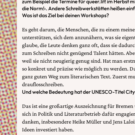
zum Beispiel die Termine für queer.lit! im Herbst 
die Norm!‹. Andere Schreibwerkstätten heißen einf
Was ist das Ziel bei deinen Workshops?
Es geht darum, die Menschen, die zu einem mein
unterstützen, sich dem anzunähern, was sie eigent
glaube, die Leute denken ganz oft, dass sie dadurc
zum Schreiben nicht genügend Talent hätten. Aber 
weil sie nicht neugierig genug sind. Hat man erst
so konkret und präzise wie möglich zu werden. D
ganz guten Weg zum literarischen Text. Zuerst m
drauflosschreiben.
Und welche Bedeutung hat der UNESCO-Titel City 
Das ist eine großartige Auszeichnung für Bremen
sich in Politik und Literaturbetrieb dafür engagi
danken, insbesondere Heike Müller und Jens Laloi
Ideen investiert haben.