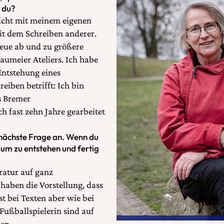
t du?
 nicht mit meinem eigenen
mit dem Schreiben anderer.
reue ab und zu größere
laumeier Ateliers. Ich habe
 Entstehung eines
iben betrifft: Ich bin
as Bremer
fast zehn Jahre gearbeitet
 nächste Frage an. Wenn du
 um zu entstehen und fertig
eratur auf ganz
haben die Vorstellung, dass
st bei Texten aber wie bei
 Fußballspielerin sind auf
en.