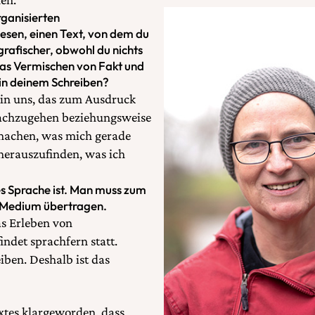
ganisierten
esen, einen Text, von dem du
grafischer, obwohl du nichts
 das Vermischen von Fakt und
 in deinem Schreiben?
s in uns, das zum Ausdruck
m nachzugehen beziehungsweise
 machen, was mich gerade
herauszufinden, was ich
les Sprache ist. Man muss zum
s Medium übertragen.
as Erleben von
ndet sprachfern statt.
ben. Deshalb ist das
xtes klargeworden, dass