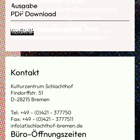
›Was mich immer wieder
Ausgabe
begeistert, ist deren Begeisterung‹
PDF Download
Ein Gespräch mit dem Regisseur Hasko
Baumann über Food-Fotografie,
Der schönste Beruf der Welt
Food-Trends
Kochbücher rezensiert
Fernsehköche und die Begeisterung für die
Kolumne
Sterne-Küche.
Ein Interview mit der Köchin Luka Lübke
Was tut sich gerade auf dem Food-Markt
Eine spezielle Auswahl der Redaktion
Kontakt
Kulturzentrum Schlachthof
Findorffstr. 51
D-28215 Bremen
Tel: +49 - (0)421 - 377750
Fax: +49 - (0)421 - 3777511
info(at)schlachthof-bremen.de
Büro-Öffnungszeiten