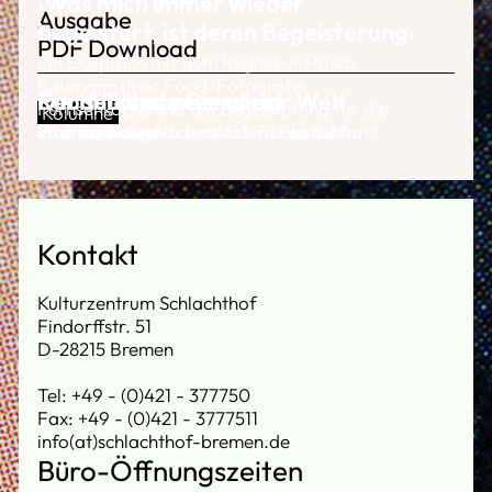
›Was mich immer wieder
Ausgabe
begeistert, ist deren Begeisterung‹
PDF Download
Ein Gespräch mit dem Regisseur Hasko
Baumann über Food-Fotografie,
Der schönste Beruf der Welt
Food-Trends
Kochbücher rezensiert
Fernsehköche und die Begeisterung für die
Kolumne
Sterne-Küche.
Ein Interview mit der Köchin Luka Lübke
Was tut sich gerade auf dem Food-Markt
Eine spezielle Auswahl der Redaktion
Kontakt
Kulturzentrum Schlachthof
Findorffstr. 51
D-28215 Bremen
Tel: +49 - (0)421 - 377750
Fax: +49 - (0)421 - 3777511
info(at)schlachthof-bremen.de
Büro-Öffnungszeiten