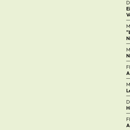
D
E
V
M
"
N
M
N
F
A
M
L
D
H
F
A