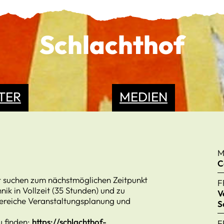
Schlachthof
TER
MEDIEN
M
C
ir suchen zum nächstmöglichen Zeitpunkt
F
ik in Vollzeit (35 Stunden) und zu
V
Bereiche Veranstaltungsplanung und
S
u finden:
https://schlachthof-
F