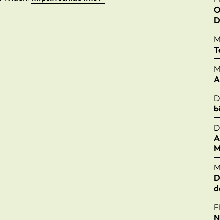
O
D
M
T
M
A
D
b
D
A
M
M
D
d
F
N