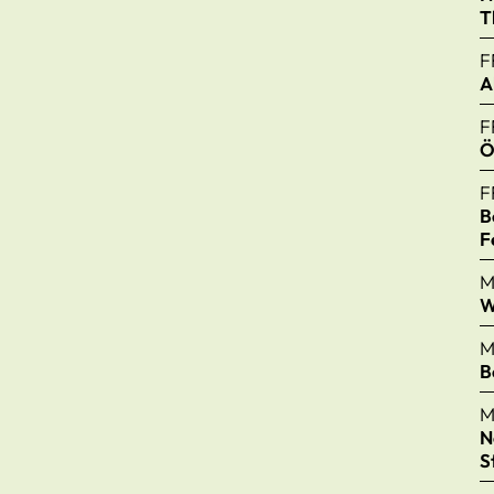
T
F
A
F
Ö
F
B
F
M
W
M
B
M
N
S