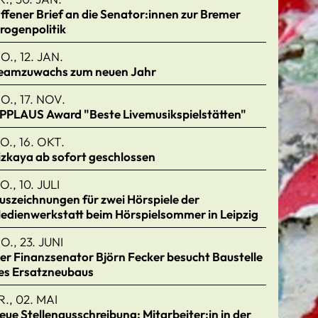
ffener Brief an die Senator:innen zur Bremer
rogenpolitik
O., 12. JAN.
eamzuwachs zum neuen Jahr
O., 17. NOV.
PPLAUS Award "Beste Livemusikspielstätten"
O., 16. OKT.
izkaya ab sofort geschlossen
O., 10. JULI
uszeichnungen für zwei Hörspiele der
edienwerkstatt beim Hörspielsommer in Leipzig
O., 23. JUNI
er Finanzsenator Björn Fecker besucht Baustelle
es Ersatzneubaus
R., 02. MAI
eue Stellenausschreibung: Mitarbeiter:in in der