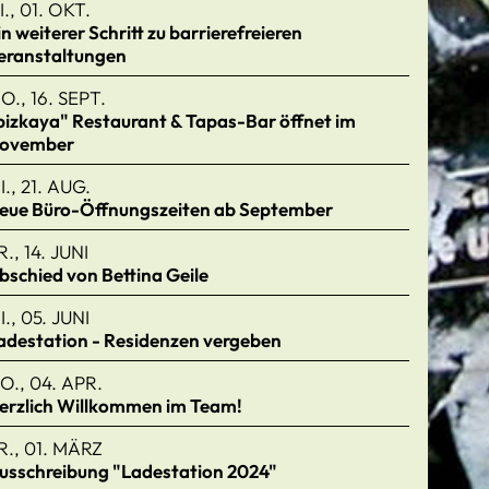
I., 01. OKT.
in weiterer Schritt zu barrierefreieren
eranstaltungen
O., 16. SEPT.
bizkaya" Restaurant & Tapas-Bar öffnet im
ovember
I., 21. AUG.
eue Büro-Öffnungszeiten ab September
R., 14. JUNI
bschied von Bettina Geile
I., 05. JUNI
adestation - Residenzen vergeben
O., 04. APR.
erzlich Willkommen im Team!
R., 01. MÄRZ
usschreibung "Ladestation 2024"