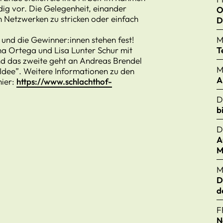
dig vor. Die Gelegenheit, einander
O
n Netzwerken zu stricken oder einfach
D
 und die Gewinner:innen stehen fest!
M
na Ortega und Lisa Lunter Schur mit
T
nd das zweite geht an Andreas Brendel
M
 Idee”. Weitere Informationen zu den
A
hier:
https://www.schlachthof-
D
b
D
A
M
M
D
d
F
N