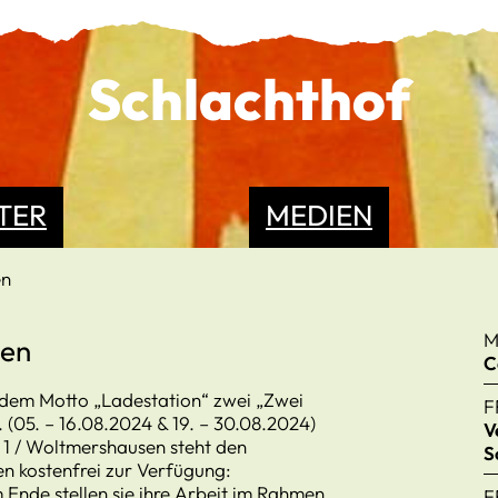
Schlachthof
TER
MEDIEN
en
M
ben
C
 dem Motto „Ladestation“ zwei „Zwei
F
05. – 16.08.2024 & 19. – 30.08.2024)
V
 1 / Woltmershausen steht den
S
n kostenfrei zur Verfügung:
 Ende stellen sie ihre Arbeit im Rahmen
F