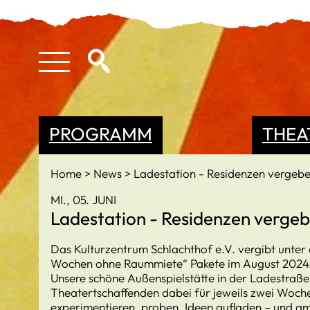
PROGRAMM
THEA
Home
News
Ladestation - Residenzen vergeb
MI., 05. JUNI
Ladestation - Residenzen verge
Das Kulturzentrum Schlachthof e.V. vergibt unter
Wochen ohne Raummiete“ Pakete im August 2024. (
Unsere schöne Außenspielstätte in der Ladestraße
Theatertschaffenden dabei für jeweils zwei Woche
experimentieren, proben, Ideen aufladen – und am