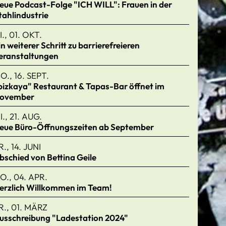
eue Podcast-Folge "ICH WILL": Frauen in der
tahlindustrie
I., 01. OKT.
in weiterer Schritt zu barrierefreieren
eranstaltungen
O., 16. SEPT.
bizkaya" Restaurant & Tapas-Bar öffnet im
ovember
I., 21. AUG.
eue Büro-Öffnungszeiten ab September
R., 14. JUNI
bschied von Bettina Geile
O., 04. APR.
erzlich Willkommen im Team!
R., 01. MÄRZ
usschreibung "Ladestation 2024"