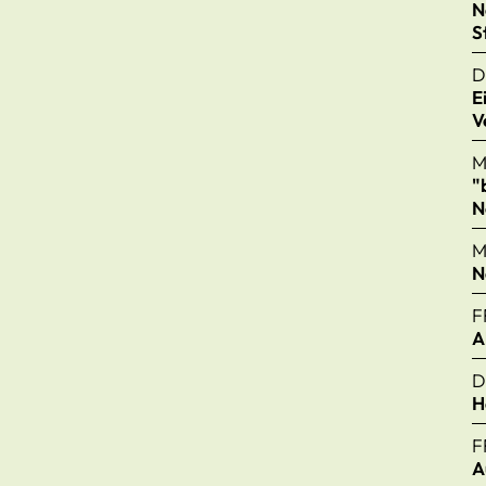
N
S
D
E
V
M
"
N
M
N
F
A
D
H
F
A