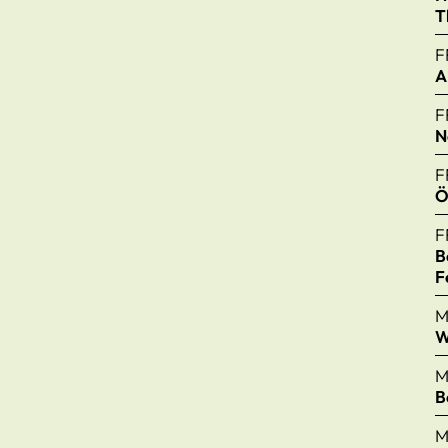
T
F
A
F
N
F
Ö
F
B
F
M
W
M
B
M