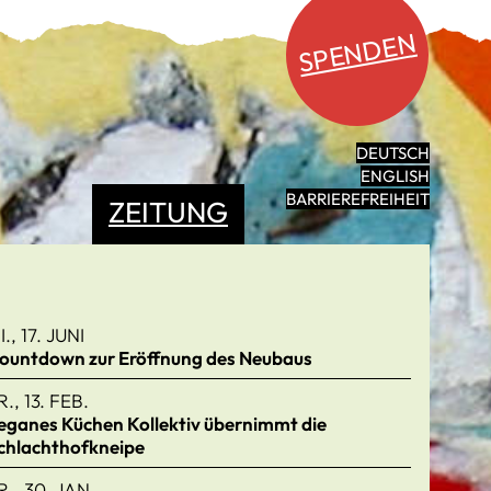
SPENDEN
DEUTSCH
ENGLISH
BARRIEREFREIHEIT
ZEITUNG
I., 17. JUNI
ountdown zur Eröffnung des Neubaus
R., 13. FEB.
eganes Küchen Kollektiv übernimmt die
chlachthofkneipe
R., 30. JAN.