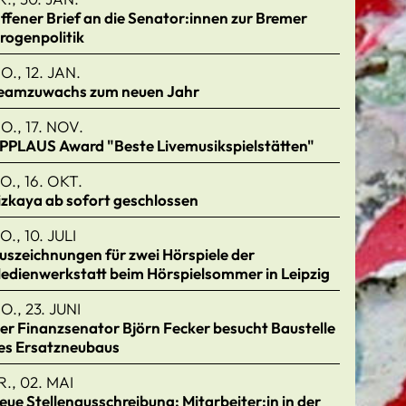
ffener Brief an die Senator:innen zur Bremer
rogenpolitik
O., 12. JAN.
eamzuwachs zum neuen Jahr
O., 17. NOV.
PPLAUS Award "Beste Livemusikspielstätten"
O., 16. OKT.
izkaya ab sofort geschlossen
O., 10. JULI
uszeichnungen für zwei Hörspiele der
edienwerkstatt beim Hörspielsommer in Leipzig
O., 23. JUNI
er Finanzsenator Björn Fecker besucht Baustelle
es Ersatzneubaus
R., 02. MAI
eue Stellenausschreibung: Mitarbeiter:in in der