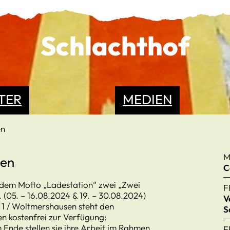
Schlachthof
TER
MEDIEN
en
M
ben
C
 dem Motto „Ladestation“ zwei „Zwei
F
05. – 16.08.2024 & 19. – 30.08.2024)
V
 1 / Woltmershausen steht den
S
n kostenfrei zur Verfügung:
 Ende stellen sie ihre Arbeit im Rahmen
F