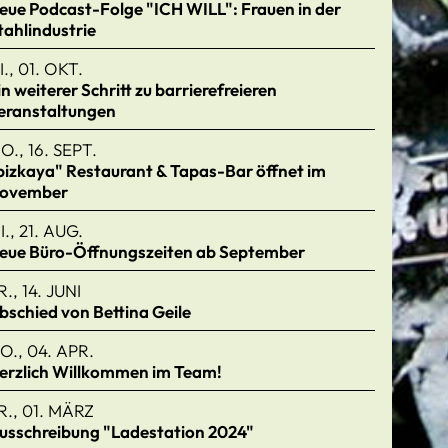
eue Podcast-Folge "ICH WILL": Frauen in der
tahlindustrie
I., 01. OKT.
in weiterer Schritt zu barrierefreieren
eranstaltungen
O., 16. SEPT.
bizkaya" Restaurant & Tapas-Bar öffnet im
ovember
I., 21. AUG.
eue Büro-Öffnungszeiten ab September
R., 14. JUNI
bschied von Bettina Geile
O., 04. APR.
erzlich Willkommen im Team!
R., 01. MÄRZ
usschreibung "Ladestation 2024"