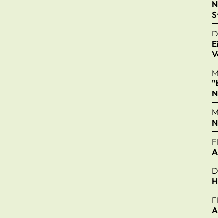
N
S
D
E
V
M
"
N
M
N
F
A
D
H
F
A