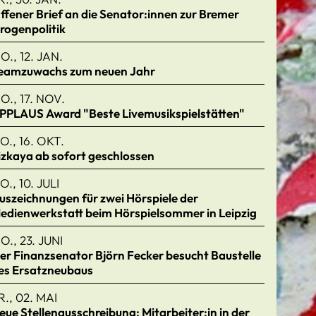
ffener Brief an die Senator:innen zur Bremer
rogenpolitik
O., 12. JAN.
eamzuwachs zum neuen Jahr
O., 17. NOV.
PPLAUS Award "Beste Livemusikspielstätten"
O., 16. OKT.
izkaya ab sofort geschlossen
O., 10. JULI
uszeichnungen für zwei Hörspiele der
edienwerkstatt beim Hörspielsommer in Leipzig
O., 23. JUNI
er Finanzsenator Björn Fecker besucht Baustelle
es Ersatzneubaus
R., 02. MAI
eue Stellenausschreibung: Mitarbeiter:in in der