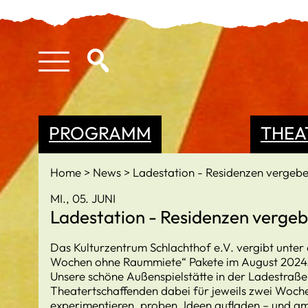
PROGRAMM
THEA
Home
News
Ladestation - Residenzen vergeb
MI., 05. JUNI
Ladestation - Residenzen verge
Das Kulturzentrum Schlachthof e.V. vergibt unter
Wochen ohne Raummiete“ Pakete im August 2024. (
Unsere schöne Außenspielstätte in der Ladestraße
Theatertschaffenden dabei für jeweils zwei Woche
experimentieren, proben, Ideen aufladen – und am