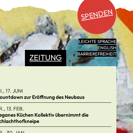
SPENDEN
LEICHTE SPRACHE
ENGLISH
BARRIEREFREIHEIT
ZEITUNG
I., 17. JUNI
ountdown zur Eröffnung des Neubaus
R., 13. FEB.
eganes Küchen Kollektiv übernimmt die
chlachthofkneipe
R., 30. JAN.