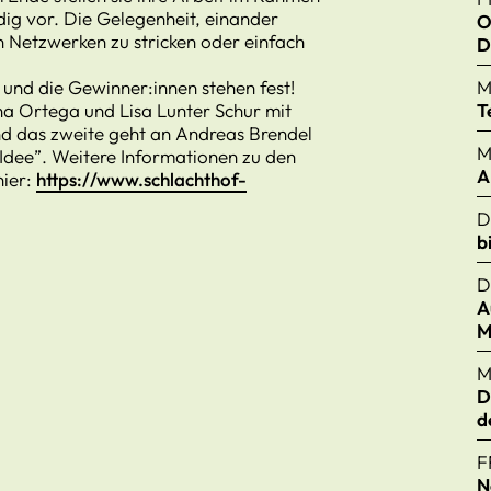
dig vor. Die Gelegenheit, einander
O
n Netzwerken zu stricken oder einfach
D
 und die Gewinner:innen stehen fest!
M
na Ortega und Lisa Lunter Schur mit
T
nd das zweite geht an Andreas Brendel
M
 Idee”. Weitere Informationen zu den
A
hier:
https://www.schlachthof-
D
b
D
A
M
M
D
d
F
N