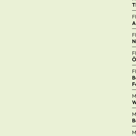
T
F
A
F
N
F
Ö
F
B
F
M
W
M
B
M