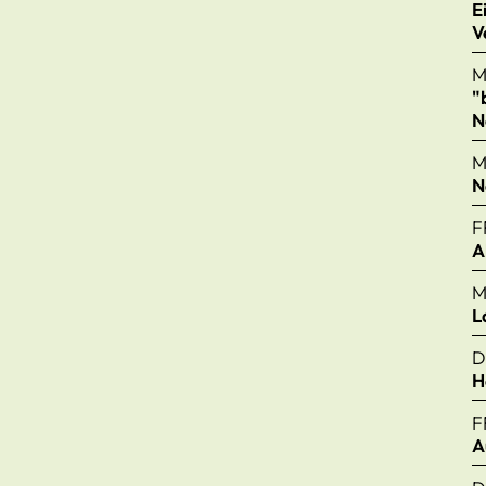
E
V
M
"
N
M
N
F
A
M
L
D
H
F
A