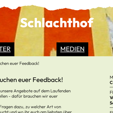
Schlachthof
TER
MEDIEN
chen euer Feedback!
M
uchen euer Feedback!
C
 unsere Angebote auf dem Laufenden
F
llen - dafür brauchen wir euer
V
S
Fragen dazu, zu welcher Art von
sucht und wo ihr euch am liebsten über
F