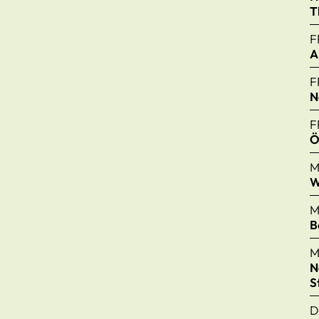
T
F
A
F
N
F
Ö
M
W
M
B
M
N
S
D