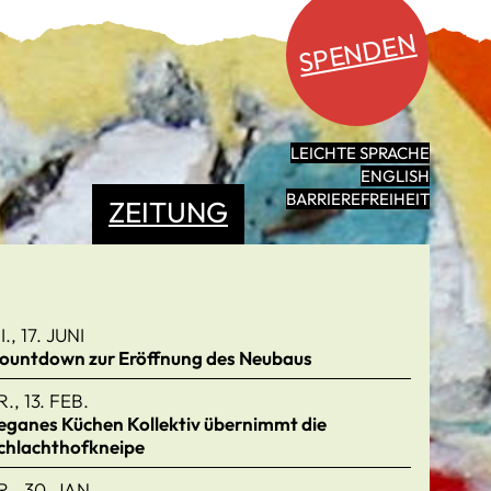
SPENDEN
LEICHTE SPRACHE
ENGLISH
BARRIEREFREIHEIT
ZEITUNG
I., 17. JUNI
ountdown zur Eröffnung des Neubaus
R., 13. FEB.
eganes Küchen Kollektiv übernimmt die
chlachthofkneipe
R., 30. JAN.