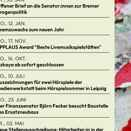
ffener Brief an die Senator:innen zur Bremer
rogenpolitik
O., 12. JAN.
eamzuwachs zum neuen Jahr
O., 17. NOV.
PPLAUS Award "Beste Livemusikspielstätten"
O., 16. OKT.
izkaya ab sofort geschlossen
O., 10. JULI
uszeichnungen für zwei Hörspiele der
edienwerkstatt beim Hörspielsommer in Leipzig
O., 23. JUNI
er Finanzsenator Björn Fecker besucht Baustelle
es Ersatzneubaus
R., 02. MAI
eue Stellenausschreibung: Mitarbeiter:in in der