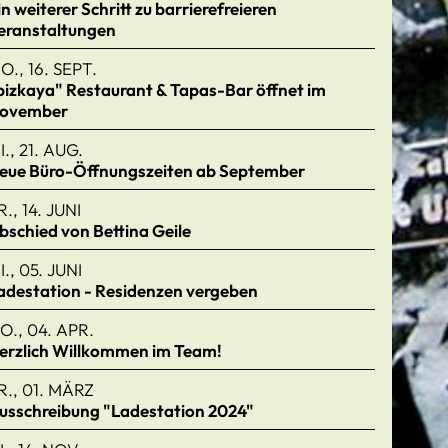
in weiterer Schritt zu barrierefreieren
eranstaltungen
O., 16. SEPT.
bizkaya" Restaurant & Tapas-Bar öffnet im
ovember
I., 21. AUG.
eue Büro-Öffnungszeiten ab September
R., 14. JUNI
bschied von Bettina Geile
I., 05. JUNI
adestation - Residenzen vergeben
O., 04. APR.
erzlich Willkommen im Team!
R., 01. MÄRZ
usschreibung "Ladestation 2024"