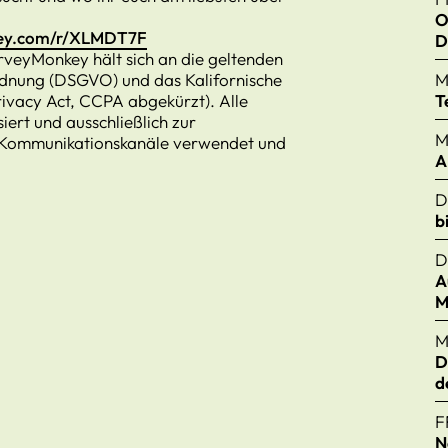
O
key.com/r/XLMDT7F
D
rveyMonkey hält sich an die geltenden
dnung (DSGVO) und das Kalifornische
M
ivacy Act, CCPA abgekürzt). Alle
T
ert und ausschließlich zur
M
r Kommunikationskanäle verwendet und
A
D
b
D
A
M
M
D
d
F
N