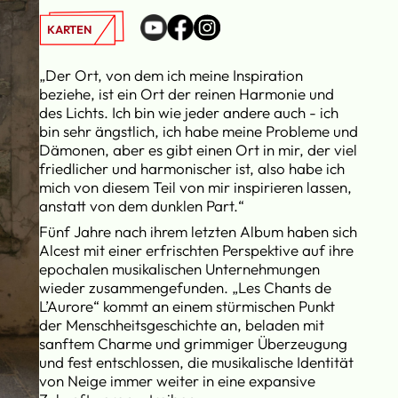
KARTEN
„Der Ort, von dem ich meine Inspiration
beziehe, ist ein Ort der reinen Harmonie und
des Lichts. Ich bin wie jeder andere auch - ich
bin sehr ängstlich, ich habe meine Probleme und
Dämonen, aber es gibt einen Ort in mir, der viel
friedlicher und harmonischer ist, also habe ich
mich von diesem Teil von mir inspirieren lassen,
anstatt von dem dunklen Part.“
Fünf Jahre nach ihrem letzten Album haben sich
Alcest mit einer erfrischten Perspektive auf ihre
epochalen musikalischen Unternehmungen
wieder zusammengefunden. „Les Chants de
L’Aurore“ kommt an einem stürmischen Punkt
der Menschheitsgeschichte an, beladen mit
sanftem Charme und grimmiger Überzeugung
und fest entschlossen, die musikalische Identität
von Neige immer weiter in eine expansive