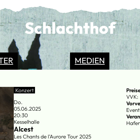
Schlachthof
TER
MEDIEN
Konzert
Preis
VVK: 
Do.
Vorve
05.06.2025
Event
20:30
Veran
Kesselhalle
Hafen
Alcest
Les Chants de l’Aurore Tour 2025