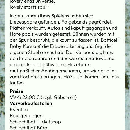
lovely ends universe,
lovely starts soul“
In den Jahren ihres Spielens haben sich
Liebespaare gefunden, Folgebands gegründet,
Platten verkauft, Autos sind kaputt gegangen und
Hotelpools wurden getestet. Bühnen wurden mit
der Spur besprüht, die kaum zu fassen ist. Botticelli
Baby Kurs auf die Erdbevölkerung und fegt den
eigenen Staub erneut ab. Der Körper steigt aus
den letzten Jahren und der warmen Badewanne
empor. In das brühwarme Hitzefutur
mutmaßlicher Anhängerscharen, um wieder alles
zum Kochen zu bringen…Hä? - Ja, komm rum, lass
laufen.
Preise
VVK: 22,00 € (zzgl. Gebühren)
Vorverkaufsstellen
Eventim
Rausgegangen
Schlachthof-Ticketshop
Schlachthof Büro