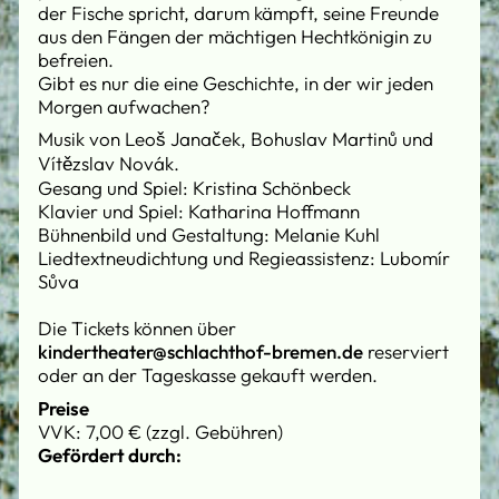
der Fische spricht, darum kämpft, seine Freunde
aus den Fängen der mächtigen Hechtkönigin zu
befreien.
Gibt es nur die eine Geschichte, in der wir jeden
Morgen aufwachen?
Musik von Leoš Janaček, Bohuslav Martinů und
Vítězslav Novák.
Gesang und Spiel: Kristina Schönbeck
Klavier und Spiel: Katharina Hoffmann
Bühnenbild und Gestaltung: Melanie Kuhl
Liedtextneudichtung und Regieassistenz: Lubomír
Sůva
Die Tickets können über
kindertheater@schlachthof-bremen.de
reserviert
oder an der Tageskasse gekauft werden.
Preise
VVK: 7,00 € (zzgl. Gebühren)
Gefördert durch: