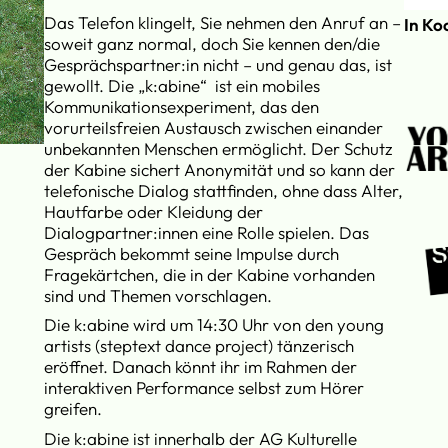
Das Telefon klingelt, Sie nehmen den Anruf an –
In Ko
soweit ganz normal, doch Sie kennen den/die
Gesprächspartner:in nicht – und genau das, ist
gewollt. Die „k:abine“ ist ein mobiles
Kommunikationsexperiment, das den
vorurteilsfreien Austausch zwischen einander
unbekannten Menschen ermöglicht. Der Schutz
der Kabine sichert Anonymität und so kann der
telefonische Dialog stattfinden, ohne dass Alter,
Hautfarbe oder Kleidung der
Dialogpartner:innen eine Rolle spielen. Das
Gespräch bekommt seine Impulse durch
Fragekärtchen, die in der Kabine vorhanden
sind und Themen vorschlagen.
Die k:abine wird um 14:30 Uhr von den young
artists (steptext dance project) tänzerisch
eröffnet. Danach könnt ihr im Rahmen der
interaktiven Performance selbst zum Hörer
greifen.
Die k:abine ist innerhalb der AG Kulturelle