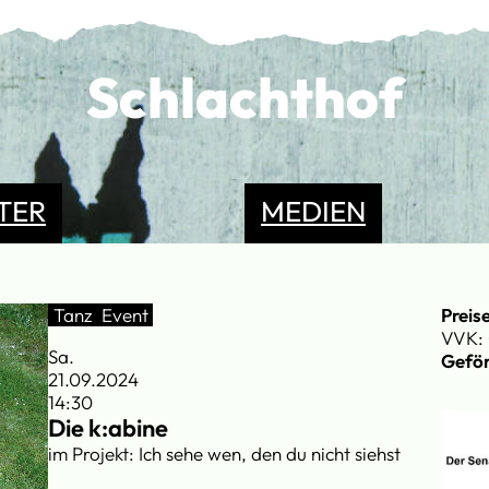
Schlachthof
TER
MEDIEN
Tanz
Event
Preis
VVK: 
Sa.
Geför
21.09.2024
14:30
Die k:abine
im Projekt: Ich sehe wen, den du nicht siehst