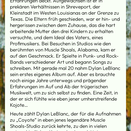
Erfahrungen deckt. Aufgewachsen ist er in
prekären Verhältnissen in Shreveport, der
Kleinstadt im Westen Louisianas an der Grenze zu
Texas. Die Eltern früh geschieden, war er hin- und
hergerissen zwischen dem Zuhause, das die hart
arbeitende Mutter den drei Kindern zu erhalten
versuchte, und dem Ideal des Vaters, eines
Profimusikers. Bei Besuchen in Studios wie den
berühmten von Muscle Shoals, Alabama, kam er
auf den Geschmack. Er Spielte in Punk- und Rock-
Bands verschiedener Art und begann Songs zu
schreiben. Mit gerade mal 20 nahm Dylan LeBlanc
sein erstes eigenes Album auf. Aber es brauchte
noch einige Jahre unterwegs und prägender
Erfahrungen im Auf und Ab der trügerischen
Musikwelt, um zu sich selbst zu finden. Eine Zeit, in
der er sich fühlte wie eben jener umherstreifende
Kojote…
Heute zählt Dylan LeBlanc, der für die Aufnahmen
zu „Coyote“ in eben jenes legendäre Muscle
Shoals-Studio zurück kehrte, zu den in vielen