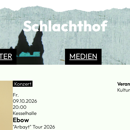
Schlachthof
TER
MEDIEN
Konzert
Veran
Kultu
Fr.
09.10.2026
20:00
Kesselhalle
Ebow
"Arbayt" Tour 2026