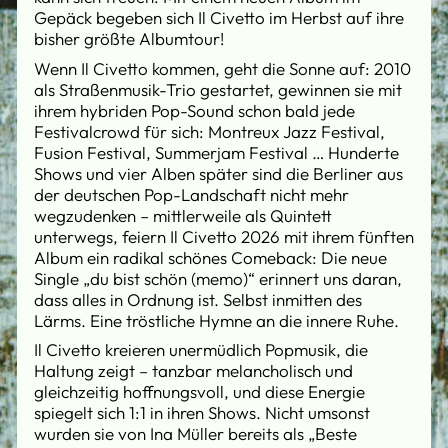
Gepäck begeben sich Il Civetto im Herbst auf ihre
bisher größte Albumtour!
Wenn Il Civetto kommen, geht die Sonne auf: 2010
als Straßenmusik-Trio gestartet, gewinnen sie mit
ihrem hybriden Pop-Sound schon bald jede
Festivalcrowd für sich: Montreux Jazz Festival,
Fusion Festival, Summerjam Festival … Hunderte
Shows und vier Alben später sind die Berliner aus
der deutschen Pop-Landschaft nicht mehr
wegzudenken – mittlerweile als Quintett
unterwegs, feiern Il Civetto 2026 mit ihrem fünften
Album ein radikal schönes Comeback: Die neue
Single „du bist schön (memo)“ erinnert uns daran,
dass alles in Ordnung ist. Selbst inmitten des
Lärms. Eine tröstliche Hymne an die innere Ruhe.
Il Civetto kreieren unermüdlich Popmusik, die
Haltung zeigt – tanzbar melancholisch und
gleichzeitig hoffnungsvoll, und diese Energie
spiegelt sich 1:1 in ihren Shows. Nicht umsonst
wurden sie von Ina Müller bereits als „Beste