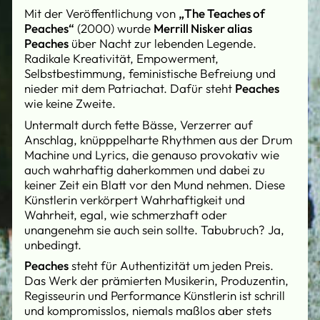
Mit der Veröffentlichung von
„The Teaches of
Peaches“
(2000) wurde
Merrill Nisker alias
Peaches
über Nacht zur lebenden Legende.
Radikale Kreativität, Empowerment,
Selbstbestimmung, feministische Befreiung und
nieder mit dem Patriachat. Dafür steht
Peaches
wie keine Zweite.
Untermalt durch fette Bässe, Verzerrer auf
Anschlag, knüpppelharte Rhythmen aus der Drum
Machine und Lyrics, die genauso provokativ wie
auch wahrhaftig daherkommen und dabei zu
keiner Zeit ein Blatt vor den Mund nehmen. Diese
Künstlerin verkörpert Wahrhaftigkeit und
Wahrheit, egal, wie schmerzhaft oder
unangenehm sie auch sein sollte. Tabubruch? Ja,
unbedingt.
Peaches
steht für Authentizität um jeden Preis.
Das Werk der prämierten Musikerin, Produzentin,
Regisseurin und Performance Künstlerin ist schrill
und kompromisslos, niemals maßlos aber stets