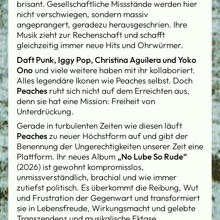
brisant. Gesellschaftliche Missstände werden hier
nicht verschwiegen, sondern massiv
angeprangert, geradezu herausgeschrien. Ihre
Musik zieht zur Rechenschaft und schafft
gleichzeitig immer neue Hits und Ohrwürmer.
Daft Punk, Iggy Pop, Christina Aguilera und Yoko
Ono
und viele weitere haben mit ihr kollaboriert.
Alles legendäre Ikonen wie Peaches selbst. Doch
Peaches
ruht sich nicht auf dem Erreichten aus,
denn sie hat eine Mission: Freiheit von
Unterdrückung.
Gerade in turbulenten Zeiten wie diesen läuft
Peaches
zu neuer Höchstform auf und gibt der
Benennung der Ungerechtigkeiten unserer Zeit eine
Plattform. Ihr neues Album
„No Lube So Rude“
(2026) ist gewohnt kompromisslos,
unmissverständlich, brachial und wie immer
zutiefst politisch. Es überkommt die Reibung, Wut
und Frustration der Gegenwart und transformiert
sie in Lebensfreude, Wirkungsmacht und gelebte
Transzendenz und musikalische Ektase.