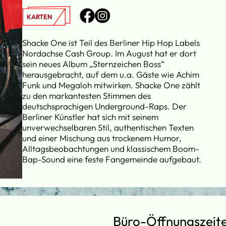
KARTEN
Shacke One ist Teil des Berliner Hip Hop Labels
Nordachse Cash Group. Im August hat er dort
sein neues Album „Sternzeichen Boss“
herausgebracht, auf dem u.a. Gäste wie Achim
Funk und Megaloh mitwirken. Shacke One zählt
zu den markantesten Stimmen des
deutschsprachigen Underground-Raps. Der
Berliner Künstler hat sich mit seinem
unverwechselbaren Stil, authentischen Texten
und einer Mischung aus trockenem Humor,
Alltagsbeobachtungen und klassischem Boom-
Bap-Sound eine feste Fangemeinde aufgebaut.
Büro-Öffnungszeit