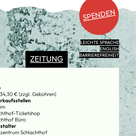
SPENDEN
LEICHTE SPRACHE
ENGLISH
BARRIEREFREIHEIT
ZEITUNG
e
34,30 € (zzgl. Gebühren)
rkaufsstellen
im
chthof-Ticketshop
chthof Büro
stalter
rzentrum Schlachthof