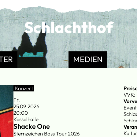
Schlachthof
TER
MEDIEN
Konzert
Preis
VVK: 
Fr.
Vorve
25.09.2026
Event
20:00
Schla
Kesselhalle
Schla
Shacke One
Veran
Kultu
Sternzeichen Boss Tour 2026