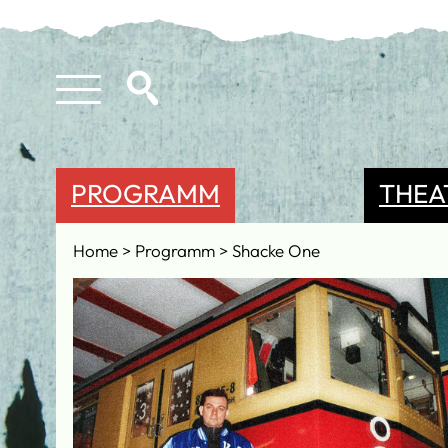
PROGRAMM
THEA
Home
Programm
Shacke One