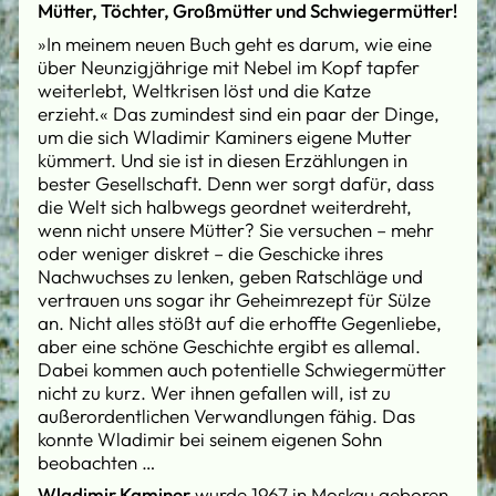
Mütter, Töchter, Großmütter und Schwiegermütter!
»In meinem neuen Buch geht es darum, wie eine
über Neunzigjährige mit Nebel im Kopf tapfer
weiterlebt, Weltkrisen löst und die Katze
erzieht.« Das zumindest sind ein paar der Dinge,
um die sich Wladimir Kaminers eigene Mutter
kümmert. Und sie ist in diesen Erzählungen in
bester Gesellschaft. Denn wer sorgt dafür, dass
die Welt sich halbwegs geordnet weiterdreht,
wenn nicht unsere Mütter? Sie versuchen – mehr
oder weniger diskret – die Geschicke ihres
Nachwuchses zu lenken, geben Ratschläge und
vertrauen uns sogar ihr Geheimrezept für Sülze
an. Nicht alles stößt auf die erhoffte Gegenliebe,
aber eine schöne Geschichte ergibt es allemal.
Dabei kommen auch potentielle Schwiegermütter
nicht zu kurz. Wer ihnen gefallen will, ist zu
außerordentlichen Verwandlungen fähig. Das
konnte Wladimir bei seinem eigenen Sohn
beobachten …
Wladimir Kaminer
wurde 1967 in Moskau geboren.