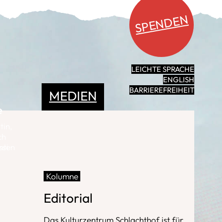
SPENDEN
LEICHTE SPRACHE
ENGLISH
BARRIEREFREIHEIT
MEDIEN
e
tin,
ch
nti
ssen
l
Kolumne
Editorial
Das Kulturzentrum Schlachthof ist für