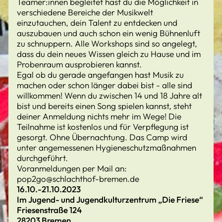
Teamer:innen begleitet hast du die Möglichkeit in
verschiedene Bereiche der Musikwelt
einzutauchen, dein Talent zu entdecken und
auszubauen und auch schon ein wenig Bühnenluft
zu schnuppern. Alle Workshops sind so angelegt,
dass du dein neues Wissen gleich zu Hause und im
Probenraum ausprobieren kannst.
Egal ob du gerade angefangen hast Musik zu
machen oder schon länger dabei bist - alle sind
willkommen! Wenn du zwischen 14 und 18 Jahre alt
bist und bereits einen Song spielen kannst, steht
deiner Anmeldung nichts mehr im Wege! Die
Teilnahme ist kostenlos und für Verpflegung ist
gesorgt. Ohne Übernachtung. Das Camp wird
unter angemessenen Hygieneschutzmaßnahmen
durchgeführt.
Voranmeldungen per Mail an:
pop2go@schlachthof-bremen.de
16.10.-21.10.2023
Im Jugend- und Jugendkulturzentrum „Die Friese“
Friesenstraße 124
28203 Bremen