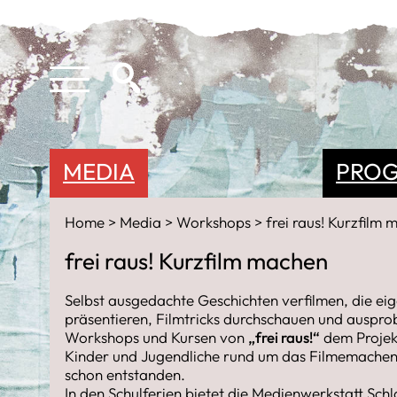
MEDIA
PRO
Home
Media
Workshops
frei raus! Kurzfilm
frei raus! Kurzfilm machen
Selbst ausgedachte Geschichten verfilmen, die ei
präsentieren, Filmtricks durchschauen und auspro
Workshops und Kursen von
„frei raus!“
dem Projek
Kinder und Jugendliche rund um das Filmemachen. V
schon entstanden.
In den Schulferien bietet die Medienwerkstatt Sc