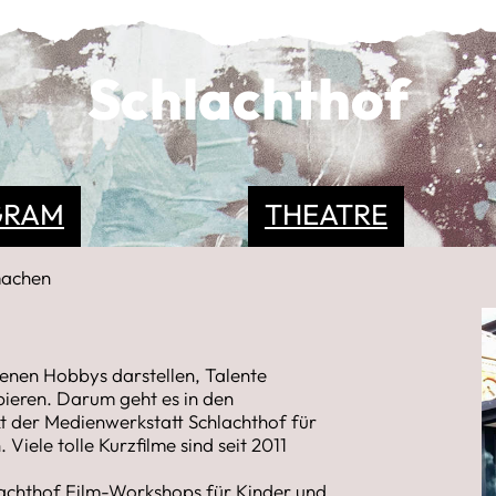
Schlachthof
GRAM
THEATRE
 machen
genen Hobbys darstellen, Talente
bieren. Darum geht es in den
t der Medienwerkstatt Schlachthof für
iele tolle Kurzfilme sind seit 2011
hlachthof Film-Workshops für Kinder und