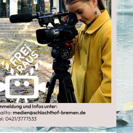
nmeldung und Infos unter:
ailto:
medien@schlachthof-bremen.de
el: 0421/3777533