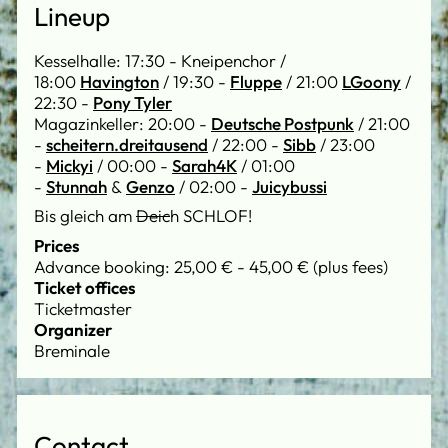
Lineup
Kesselhalle: 17:30 - Kneipenchor /
18:00
Havington
/ 19:30 -
Fluppe
/ 21:00
LGoony
/
22:30 -
Pony Tyler
Magazinkeller: 20:00 -
Deutsche Postpunk
/ 21:00
-
scheitern.dreitausend
/ 22:00 -
Sibb
/ 23:00
-
Mickyi
/ 00:00 -
Sarah4K
/ 01:00
-
Stunnah
&
Genzo
/ 02:00 -
Juicybussi
Bis gleich am
Deic
h SCHLOF!
Prices
Advance booking: 25,00 € - 45,00 € (plus fees)
Ticket offices
Ticketmaster
Organizer
Breminale
Contact