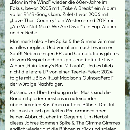
„Blow in the Wind“ wieder die 60er-Jahre im
Fokus, bevor 2003 mit „Take A Break“ ein Album
voller R’n’B-Songs kam. Zuletzt war 2006 mit
„Love Their Country“ ein Western- und 2014 mit
„Are We Not Men? We Are Diva!“ ein Pop-Album
an der Reihe.
Man merkt also – bei Spike & the Gimme Gimmes
ist alles möglich. Und vor allem macht es immer
Spaß! Neben einigen EPs und Compilations gibt es
da zum Beispiel noch das passend betitelte Live-
Album „Ruin Jonny’s Bar Mitzvah“. Und es blieb
nicht die letzte LP von einer Teenie-Feier: 2024
folgte mit „¡Blow it…at Madison’s Quinceañera!“
der würdige Nachfolger.
Passend zur Übertreibung in der Musik sind die
Bandmitglieder meistens in aufeinander
abgestimmten Kostümen auf der Bühne. Das tut
der musikalisch perfekten Performance aber
keinen Abbruch, eher im Gegenteil. Im Herbst
dieses Jahres kommen Spike & The Gimme Gimmes
endlich wieder auf die Bühnen zurück und spielen