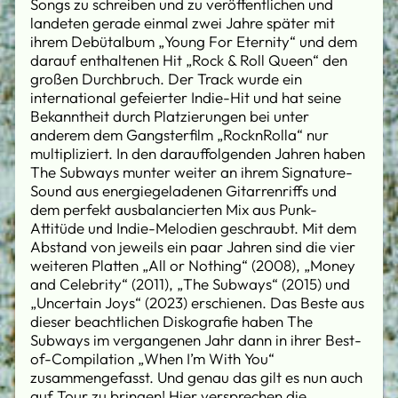
Songs zu schreiben und zu veröffentlichen und
landeten gerade einmal zwei Jahre später mit
ihrem Debütalbum „Young For Eternity“ und dem
darauf enthaltenen Hit „Rock & Roll Queen“ den
großen Durchbruch. Der Track wurde ein
international gefeierter Indie-Hit und hat seine
Bekanntheit durch Platzierungen bei unter
anderem dem Gangsterfilm „RocknRolla“ nur
multipliziert. In den darauffolgenden Jahren haben
The Subways munter weiter an ihrem Signature-
Sound aus energiegeladenen Gitarrenriffs und
dem perfekt ausbalancierten Mix aus Punk-
Attitüde und Indie-Melodien geschraubt. Mit dem
Abstand von jeweils ein paar Jahren sind die vier
weiteren Platten „All or Nothing“ (2008), „Money
and Celebrity“ (2011), „The Subways“ (2015) und
„Uncertain Joys“ (2023) erschienen. Das Beste aus
dieser beachtlichen Diskografie haben The
Subways im vergangenen Jahr dann in ihrer Best-
of-Compilation „When I’m With You“
zusammengefasst. Und genau das gilt es nun auch
auf Tour zu bringen! Hier versprechen die