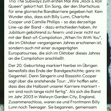
Trio The Subways zum ersten Mal ihre „Rock & Roll
Queen“ gekürt hat. Ein Song, der den Startschuss
für eine glorreiche Bandkarriere gegeben hat. Kein
Wunder also, dass sich Billy Lunn, Charlotte
Cooper und Camille Phillips – so das derzeitige
Line-up der Band – dazu entschieden haben, ihr
Jubiläum gebührend zu feiern: und zwar nicht nur
mit der Best-of-Compilation „When I’m With You“,
die im Oktober vergangenen Jahres erschienen ist,
sondern auch mit einer ausgeprägten
Europatournee, die sich im Oktober dieses Jahres
an die Compilation anschließt.
Der 20. Geburtstag markiert hierbei im Übrigen
keinesfalls das Ende der Bandgeschichte; ganz im
Gegenteil. Denn Sängerin und Bassistin Cooper
sagt über die anstehende Tour: „Wir hoffen sehr,
dass dies die Halbzeit unserer Karriere markiert –
wir sind noch lange nicht fertig“. Als sich die Band
im Jahr 2003 in Welwyn Garden City, England,
Zusammenschloss, waren sie und Frontmann Billy
Lunn noch Teenager. Sie begannen, gemeinsam