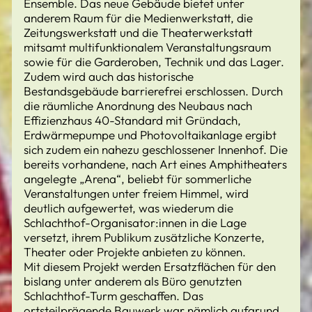
Ensemble. Das neue Gebäude bietet unter
anderem Raum für die Medienwerkstatt, die
Zeitungswerkstatt und die Theaterwerkstatt
mitsamt multifunktionalem Veranstaltungsraum
sowie für die Garderoben, Technik und das Lager.
Zudem wird auch das historische
Bestandsgebäude barrierefrei erschlossen. Durch
die räumliche Anordnung des Neubaus nach
Effizienzhaus 40-Standard mit Gründach,
Erdwärmepumpe und Photovoltaikanlage ergibt
sich zudem ein nahezu geschlossener Innenhof. Die
bereits vorhandene, nach Art eines Amphitheaters
angelegte „Arena“, beliebt für sommerliche
Veranstaltungen unter freiem Himmel, wird
deutlich aufgewertet, was wiederum die
Schlachthof-Organisator:innen in die Lage
versetzt, ihrem Publikum zusätzliche Konzerte,
Theater oder Projekte anbieten zu können.
Mit diesem Projekt werden Ersatzflächen für den
bislang unter anderem als Büro genutzten
Schlachthof-Turm geschaffen. Das
ortsteilprägende Bauwerk war nämlich aufgrund