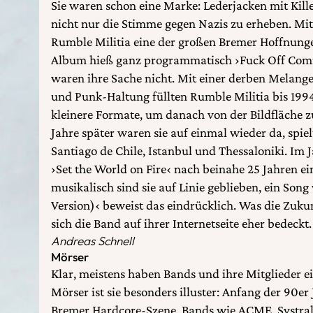
Sie waren schon eine Marke: Lederjacken mit Killer
nicht nur die Stimme gegen Nazis zu erheben. Mit
Rumble Militia eine der großen Bremer Hoffnungen
Album hieß ganz programmatisch ›Fuck Off Com
waren ihre Sache nicht. Mit einer derben Melang
und Punk-Haltung füllten Rumble Militia bis 199
kleinere Formate, um danach von der Bildfläche 
Jahre später waren sie auf einmal wieder da, spiel
Santiago de Chile, Istanbul und Thessaloniki. Im
›Set the World on Fire‹ nach beinahe 25 Jahren ei
musikalisch sind sie auf Linie geblieben, ein Son
Version)‹ beweist das eindrücklich. Was die Zuku
sich die Band auf ihrer Internetseite eher bedeckt.
Andreas Schnell
Mörser
Klar, meistens haben Bands und ihre Mitglieder ei
Mörser ist sie besonders illuster: Anfang der 90er 
Bremer Hardcore-Szene. Bands wie ACME, Systral