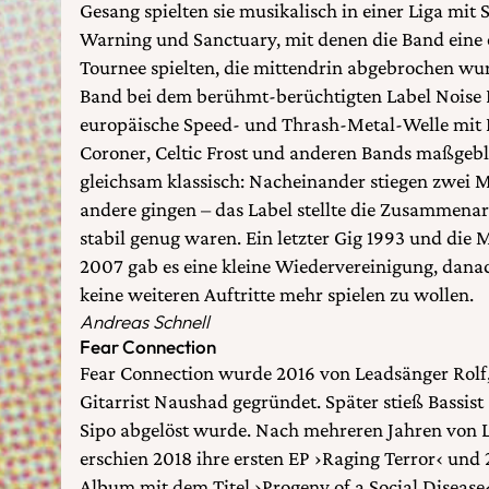
Gesang spielten sie musikalisch in einer Liga mit
Warning und Sanctuary, mit denen die Band eine 
Tournee spielten, die mittendrin abgebrochen wur
Band bei dem berühmt-berüchtigten Label Noise 
europäische Speed- und Thrash-Metal-Welle mit 
Coroner, Celtic Frost und anderen Bands maßgebl
gleichsam klassisch: Nacheinander stiegen zwei Mu
andere gingen – das Label stellte die Zusammenarb
stabil genug waren. Ein letzter Gig 1993 und die 
2007 gab es eine kleine Wiedervereinigung, danac
keine weiteren Auftritte mehr spielen zu wollen.
Andreas Schnell
Fear Connection
Fear Connection wurde 2016 von Leadsänger Rol
Gitarrist Naushad gegründet. Später stieß Bassis
Sipo abgelöst wurde. Nach mehreren Jahren von L
erschien 2018 ihre ersten EP ›Raging Terror‹ und 2
Album mit dem Titel ›Progeny of a Social Disease‹