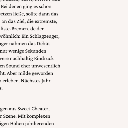
 Bei denen ging es schon
etzen ließe, sollte dann das
an das Ziel, die extremste,
ndliste-Bremen. de den
wöhnlich: Ein Schlagzeuger,
Sänger nahmen das Debüt-
s nur wenige Sekunden
ere nachhaltig Eindruck
 den Sound eher unwesentlich
icht. Aber milde geworden
zu erleben. Nächstes Jahr
s.
ngen aus Sweet Cheater,
er Szene. Mit komplexen
tigen Höhen jubilierenden