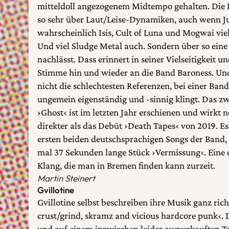
mitteldoll angezogenem Midtempo gehalten. Die In
so sehr über Laut/Leise-Dynamiken, auch wenn J
wahrscheinlich Isis, Cult of Luna und Mogwai vie
Und viel Sludge Metal auch. Sondern über so eine
nachlässt. Dass erinnert in seiner Vielseitigkeit u
Stimme hin und wieder an die Band Baroness. Und
nicht die schlechtesten Referenzen, bei einer Ba
ungemein eigenständig und -sinnig klingt. Das 
›Ghost‹ ist im letzten Jahr erschienen und wirkt 
direkter als das Debüt ›Death Tapes‹ von 2019. E
ersten beiden deutschsprachigen Songs der Band,
mal 37 Sekunden lange Stück ›Vermissung‹. Eine
Klang, die man in Bremen finden kann zurzeit.
Martin Steinert
Gvillotine
Gvillotine selbst beschreiben ihre Musik ganz rich
crust/grind, skramz and vicious hardcore punk‹. D
und auf einem inzwischen leider ausverkauften Ta