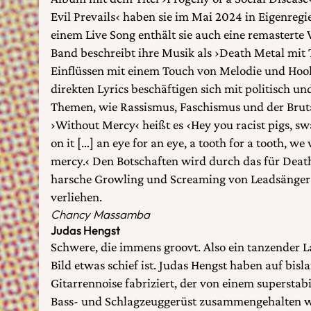
Evil Prevails‹ haben sie im Mai 2024 in Eigenregi
einem Live Song enthält sie auch eine remasterte V
Band beschreibt ihre Musik als ›Death Metal mit
Einflüssen mit einem Touch von Melodie und Hook
direkten Lyrics beschäftigen sich mit politisch un
Themen, wie Rassismus, Faschismus und der Bruta
›Without Mercy‹ heißt es ‹Hey you racist pigs, s
on it […] an eye for an eye, a tooth for a tooth, we
mercy.‹ Den Botschaften wird durch das für Deat
harsche Growling und Screaming von Leadsänger
verliehen.
Chancy Massamba
Judas Hengst
Schwere, die immens groovt. Also ein tanzender 
Bild etwas schief ist. Judas Hengst haben auf bis
Gitarrennoise fabriziert, der von einem superstabi
Bass- und Schlagzeuggerüst zusammengehalten wi