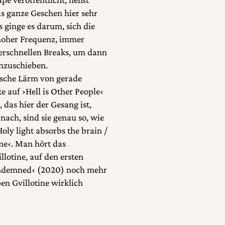
as ganze Geschen hier sehr
s ginge es darum, sich die
 hoher Frequenz, immer
perschnellen Breaks, um dann
nzuschieben.
lische Lärm von gerade
ke auf ›Hell is Other People‹
das hier der Gesang ist,
nach, sind sie genau so, wie
Holy light absorbs the brain /
me‹. Man hört das
lotine, auf den ersten
Condemned‹ (2020) noch mehr
en Gvillotine wirklich