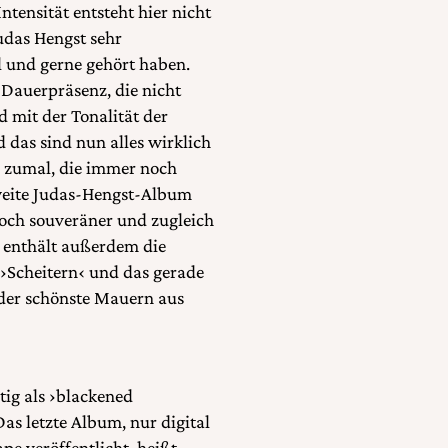
tensität entsteht hier nicht
udas Hengst sehr
l und gerne gehört haben.
 Dauerpräsenz, die nicht
nd mit der Tonalität der
 das sind nun alles wirklich
nd zumal, die immer noch
zweite Judas-Hengst-Album
noch souveräner und zugleich
s enthält außerdem die
 ›Scheitern‹ und das gerade
 der schönste Mauern aus
tig als ›blackened
as letzte Album, nur digital
pe veröffentlicht, heißt