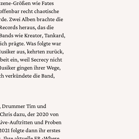
 Szene-Größen wie Fates
offenbar recht chaotische
de. Zwei Alben brachte die
Records heraus, das die
Bands wie Kreator, Tankard,
ich prägte. Was folgte war
siker aus, kehrten zurück,
eit ein, weil Secrecy nicht
Musiker gingen ihrer Wege,
h verkündete die Band,
f, Drummer Tim und
t Chris dazu, der 2020 von
ive-Auftritten und Proben
021 folgte dann ihr erstes
. Ihre aktuelle EP ‹Where