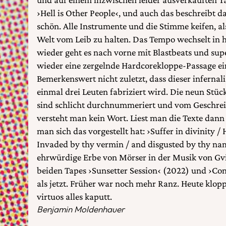
›Hell is Other People‹, und auch das beschreibt d
schön. Alle Instrumente und die Stimme keifen, al
Welt vom Leib zu halten. Das Tempo wechselt in
wieder geht es nach vorne mit Blastbeats und su
wieder eine zergelnde Hardcorekloppe-Passage ei
Bemerkenswert nicht zuletzt, dass dieser inferna
einmal drei Leuten fabriziert wird. Die neun Stüc
sind schlicht durchnummeriert und vom Geschrei, 
versteht man kein Wort. Liest man die Texte dann 
man sich das vorgestellt hat: ›Suffer in divinity / 
Invaded by thy vermin / and disgusted by thy na
ehrwürdige Erbe von Mörser in der Musik von Gvil
beiden Tapes ›Sunsetter Session‹ (2022) und ›
als jetzt. Früher war noch mehr Ranz. Heute klopp
virtuos alles kaputt.
Benjamin Moldenhauer