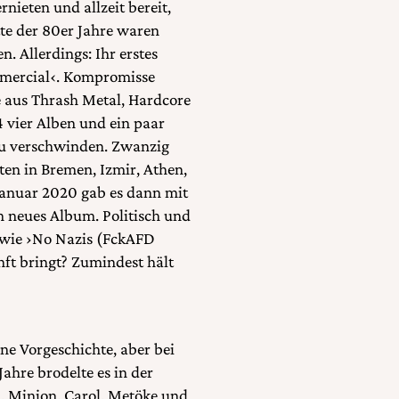
nieten und allzeit bereit,
te der 80er Jahre waren
. Allerdings: Ihr erstes
mercial‹. Kompromisse
e aus Thrash Metal, Hardcore
4 vier Alben und ein paar
zu verschwinden. Zwanzig
ten in Bremen, Izmir, Athen,
 Januar 2020 gab es dann mit
n neues Album. Politisch und
g wie ›No Nazis (FckAFD
nft bringt? Zumindest hält
ne Vorgeschichte, aber bei
Jahre brodelte es in der
, Minion, Carol, Metöke und