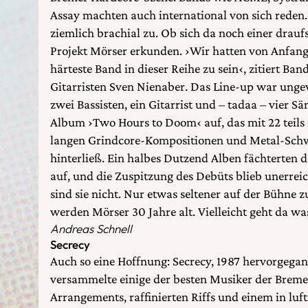
Assay machten auch international von sich reden.
ziemlich brachial zu. Ob sich da noch einer draufs
Projekt Mörser erkunden. ›Wir hatten von Anfang 
härteste Band in dieser Reihe zu sein‹, zitiert Ba
Gitarristen Sven Nienaber. Das Line-up war unge
zwei Bassisten, ein Gitarrist und – tadaa – vier 
Album ›Two Hours to Doom‹ auf, das mit 22 teil
langen Grindcore-Kompositionen und Metal-Schw
hinterließ. Ein halbes Dutzend Alben fächterten
auf, und die Zuspitzung des Debüts blieb unerre
sind sie nicht. Nur etwas seltener auf der Bühne 
werden Mörser 30 Jahre alt. Vielleicht geht da wa
Andreas Schnell
Secrecy
Auch so eine Hoffnung: Secrecy, 1987 hervorgega
versammelte einige der besten Musiker der Brem
Arrangements, raffinierten Riffs und einem in luf