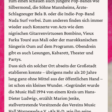
zum einen schauen auch jüngere Pop-Bands wie
Silbermond, die Söhne Mannheims, Ärzte-
Schlagzeuger Bela B. oder die Indie-Pop-Band
Nada Surf vorbei. Zum anderen finden sich immer
wieder auch Konzerte von Acts wie dem
nigrischen Gitarrenvirtuosen Bombino, Vieux
Farka Touré aus Mali oder der marokkanischen
Sängerin Oum auf dem Programm. Obendrein
gibt es auch Lesungen, Kabarett, Theater und
Partys.
Dass sich ein solcher Ort abseits der Großstadt
etablieren konnte – übrigens mehr als 20 Jahre
lang ganz ohne Mittel aus der öffentlichen Hand –
ist schon ein kleines Wunder. ›Gegründet wurde
die Music Hall 1994 von einem Kreis um Hans-
Dieter Ludwig‹, erzählt Marion Jenke,
stellvertretende Vorsitzende des Vereins Music
Hall Worpswede e.V. ›Als H-D, wie ihn seine