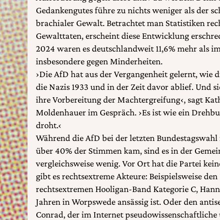
Gedankengutes führe zu nichts weniger als der s
brachialer Gewalt. Betrachtet man Statistiken rec
Gewalttaten, erscheint diese Entwicklung erschre
2024 waren es deutschlandweit 11,6% mehr als im 
insbesondere gegen Minderheiten.
›Die AfD hat aus der Vergangenheit gelernt, wi
die Nazis 1933 und in der Zeit davor ablief. Und s
ihre Vorbereitung der Machtergreifung‹, sagt Kat
Moldenhauer im Gespräch. ›Es ist wie ein Drehbu
droht.‹
Während die AfD bei der letzten Bundestagswahl 
über 40% der Stimmen kam, sind es in der Geme
vergleichsweise wenig. Vor Ort hat die Partei kei
gibt es rechtsextreme Akteure: Beispielsweise de
rechtsextremen Hooligan-Band Kategorie C, Hannes
Jahren in Worpswede ansässig ist. Oder den antis
Conrad, der im Internet pseudowissenschaftliche