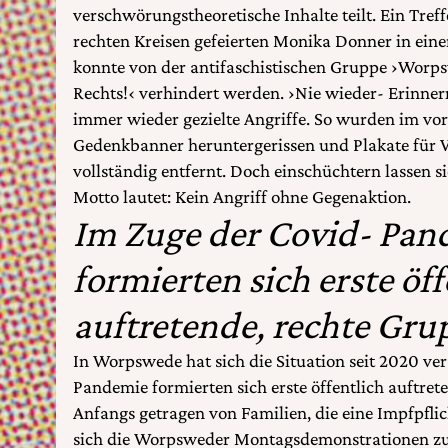
verschwörungstheoretische Inhalte teilt. Ein Tref
rechten Kreisen gefeierten Monika Donner in ei
konnte von der antifaschistischen Gruppe ›Worp
Rechts!‹ verhindert werden. ›Nie wieder- Erinnern
immer wieder gezielte Angriffe. So wurden im vorl
Gedenkbanner heruntergerissen und Plakate für V
vollständig entfernt. Doch einschüchtern lassen si
Motto lautet: Kein Angriff ohne Gegenaktion.
Im Zuge der Covid- Pan
formierten sich erste öff
auftretende, rechte Gru
In Worpswede hat sich die Situation seit 2020 ver
Pandemie formierten sich erste öffentlich auftre
Anfangs getragen von Familien, die eine Impfpflic
sich die Worpsweder Montagsdemonstrationen z