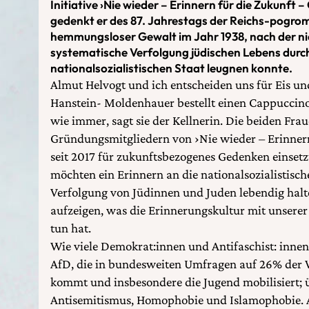
Initiative ›Nie wieder – Erinnern für die Zukunf
gedenkt er des 87. Jahrestags der Reichs-pogro
hemmungsloser Gewalt im Jahr 1938, nach der n
systematische Verfolgung jüdischen Lebens durc
nationalsozialistischen Staat leugnen konnte.
Almut Helvogt und ich entscheiden uns für Eis u
Hanstein- Moldenhauer bestellt einen Cappuccino
wie immer, sagt sie der Kellnerin. Die beiden Fra
Gründungsmitgliedern von ›Nie wieder – Erinnern 
seit 2017 für zukunftsbezogenes Gedenken einsetz
möchten ein Erinnern an die nationalsozialistisc
Verfolgung von Jüdinnen und Juden lebendig halte
aufzeigen, was die Erinnerungskultur mit unsere
tun hat.
Wie viele Demokrat:innen und Antifaschist: innen 
AfD, die in bundesweiten Umfragen auf 26% der
kommt und insbesondere die Jugend mobilisiert
Antisemitismus, Homophobie und Islamophobie. 