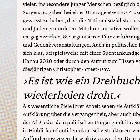
vieler, insbesondere junger Menschen bezüglich d
Sorgen. So gaben bei einer Umfrage etwa 40 Proze
gewusst zu haben, dass die Nationalsozialisten e
und Juden ermordeten. Mit ihrer Initiative wollen
entgegenwirken. Sie organisieren Filmvorführung
und Gedenkveranstaltungen. Auch in politischen D
sich klar, beispielsweise mit einer Spontankund
Hanau 2020 oder durch den Aufruf zum Hissen v
diesjährigen Christopher-Street-Day.
›Es ist wie ein Drehbuch
wiederholen droht.‹
Als wesentliche Ziele ihrer Arbeit sehen sie Aufkl
Aufklärung über die Vergangenheit, aber auch übe
der AfD, oder dem politischen Umgang mit ihr. Se
in Hinblick auf antidemokratische Strukturen, ve
Aufforderung gegen diese aktiv zu werden. Denn 