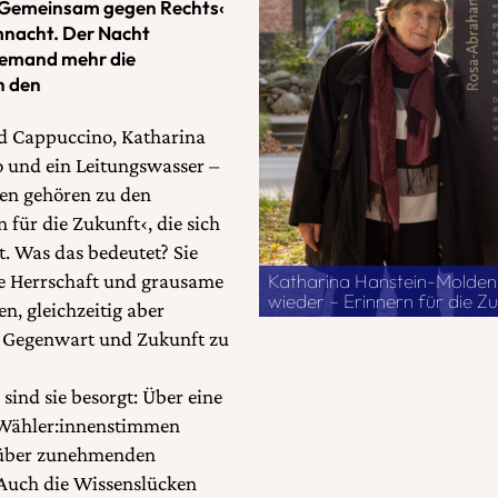
t – Gemeinsam gegen Rechts‹
mnacht. Der Nacht
iemand mehr die
h den
nd Cappuccino, Katharina
 und ein Leitungswasser –
uen gehören zu den
für die Zukunft‹, die sich
t. Was das bedeutet? Sie
Katharina Hanstein-Moldenh
he Herrschaft und grausame
wieder – Erinnern für die
n, gleichzeitig aber
r Gegenwart und Zukunft zu
sind sie besorgt: Über eine
 Wähler:innenstimmen
; über zunehmenden
Auch die Wissenslücken