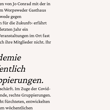
fen von Jo Conrad mit der in
nem Worpsweder Gasthaus
swede gegen
 für die Zukunft‹ erfährt
etzten Jahr ein
eranstaltungen im Ort fast
ch ihre Mitglieder nicht. Ihr
demie
entlich
ppierungen.
schärft. Im Zuge der Covid-
tende, rechte Gruppierungen.
ht fürchteten, entwickelten
um wöchentlichen