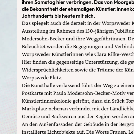
ihren Samstag hier verbringen. Das von Moorgeb
die Bekanntheit der ehemaligen Künstler:innenko
Jahrhunderts bis heute mit sich.
Das spiegelt auch die derzeit in der Worpsweder 
Ausstellung im Rahmen des 150-jährigen Jubiläum
Modersohn-Becker und ihre Weggefährtinnen. De
Beleuchtet werden die Begegnungen und Verbind
Worpsweder Künstlerinnen wie Clara Rilke-Westh
Hier finden die gegenseitige Unterstützung, die g
Widersprüchlichkeiten sowie die Träume der Kü
Worpswede Platz.
Die Kunsthalle verlassend führt der Weg zu einem
Postkarte mit Paula Modersohn-Becker-Motiv ver
Künstler:innenkolonie gefrönt, dazu ein Stück Tor
Marktplatz nebenan verbindet mit der Ländlichk
Gemüse und Backwaren aus der Region werden an
An den Außenfassaden der Gebäude in der Bergst
installierte Lichtobjekte auf. Die Worte Frauen, Le