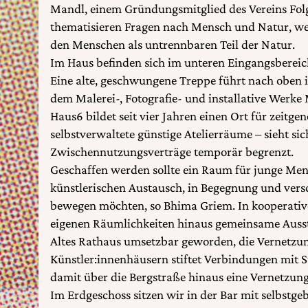
Mandl, einem Gründungsmitglied des Vereins Fol
thematisieren Fragen nach Mensch und Natur, wei
den Menschen als untrennbaren Teil der Natur.
Im Haus befinden sich im unteren Eingangsbereic
Eine alte, geschwungene Treppe führt nach oben 
dem Malerei-, Fotografie- und installative Werke 
Haus6 bildet seit vier Jahren einen Ort für zeitg
selbstverwaltete günstige Atelierräume – sieht si
Zwischennutzungsverträge temporär begrenzt.
Geschaffen werden sollte ein Raum für junge Men
künstlerischen Austausch, in Begegnung und ver
bewegen möchten, so Bhima Griem. In kooperative
eigenen Räumlichkeiten hinaus gemeinsame Ausste
Altes Rathaus umsetzbar geworden, die Vernetzu
Künstler:innenhäusern stiftet Verbindungen mit S
damit über die Bergstraße hinaus eine Vernetzun
Im Erdgeschoss sitzen wir in der Bar mit selbstge