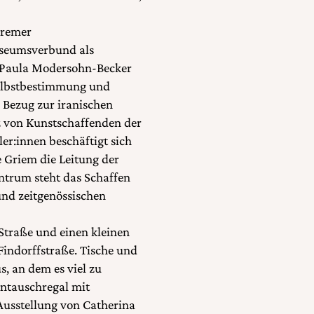
Bremer
seumsverbund als
n Paula Modersohn-Becker
 Selbstbestimmung und
 Bezug zur iranischen
z von Kunstschaffenden der
ler:innen beschäftigt sich
 Griem die Leitung der
ntrum steht das Schaffen
und zeitgenössischen
 Straße und einen kleinen
Findorffstraße. Tische und
s, an dem es viel zu
entauschregal mit
 Ausstellung von Catherina