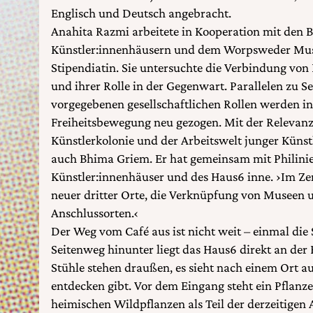
Englisch und Deutsch angebracht.
Anahita Razmi arbeitete in Kooperation mit den 
Künstler:innenhäusern und dem Worpsweder Mu
Stipendiatin. Sie untersuchte die Verbindung vo
und ihrer Rolle in der Gegenwart. Parallelen zu
vorgegebenen gesellschaftlichen Rollen werden in
Freiheitsbewegung neu gezogen. Mit der Relevan
Künstlerkolonie und der Arbeitswelt junger Künst
auch Bhima Griem. Er hat gemeinsam mit Philinie
Künstler:innenhäuser und des Haus6 inne. ›Im Ze
neuer dritter Orte, die Verknüpfung von Museen 
Anschlussorten.‹
Der Weg vom Café aus ist nicht weit – einmal die
Seitenweg hinunter liegt das Haus6 direkt an der 
Stühle stehen draußen, es sieht nach einem Ort au
entdecken gibt. Vor dem Eingang steht ein Pflanz
heimischen Wildpflanzen als Teil der derzeitigen