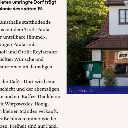
ieten umringte Dorf trägt
lonie des späten 19.
Kunsthalle stattfindende
s mit dem Titel ›Paula
r unteilbare Himmel‹.
ungen Paulas mit
off und Ottilie Reylaender.
eteilten Wünsche und
nstlerinnen im damaligen
 der Cafés. Dort wird eine
schickt und der ehemaligen
Das Haus6
te und ein Kaffee. Der kleine
eit Worpswedes: Honig,
 kleinen Ständen verkauft.
raße blitzen immer wieder
ben, Freiheit sind auf Farsi,