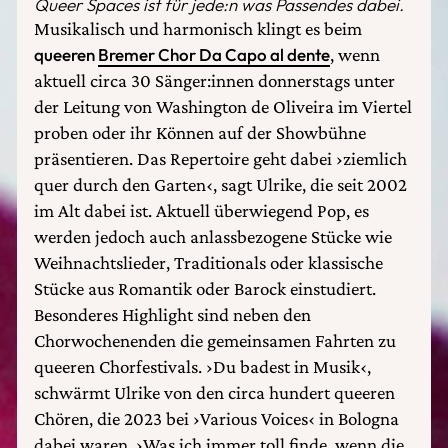
Queer Spaces ist für jede:n was Passendes dabei.
Musikalisch und harmonisch klingt es beim
queeren
Bremer Chor Da Capo al dente
, wenn
aktuell circa 30 Sänger:innen donnerstags unter
der Leitung von Washington de Oliveira im Viertel
proben oder ihr Können auf der Showbühne
präsentieren. Das Repertoire geht dabei ›ziemlich
quer durch den Garten‹, sagt Ulrike, die seit 2002
im Alt dabei ist. Aktuell überwiegend Pop, es
werden jedoch auch anlassbezogene Stücke wie
Weihnachtslieder, Traditionals oder klassische
Stücke aus Romantik oder Barock einstudiert.
Besonderes Highlight sind neben den
Chorwochenenden die gemeinsamen Fahrten zu
queeren Chorfestivals. ›Du badest in Musik‹,
schwärmt Ulrike von den circa hundert queeren
Chören, die 2023 bei ›Various Voices‹ in Bologna
dabei waren. ›Was ich immer toll finde, wenn die