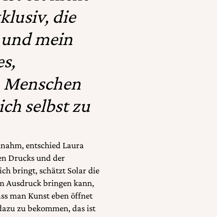
klusiv, die
v und mein
es,
n Menschen
ch selbst zu
innahm, entschied Laura
hen Drucks und der
ch bringt, schätzt Solar die
um Ausdruck bringen kann,
dass man Kunst eben öffnet
g dazu zu bekommen, das ist