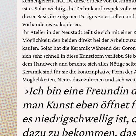
kennengelernt hat. Da diese Stücke von bestimmte
ist es Solar wichtig, die Technik auf respektvoll
dieser Basis ihre eigenen Designs zu erstellen und
Vorhandenes zu kopieren.
Ihr Atelier in der Neustadt teilt sie sich mit einer K
Möglichkeit, den beiden direkt bei der Arbeit zu
kaufen. Solar hat die Keramik während der Corona
sich sehr schnell in diese Kunstform verliebt. Sie 
dem Handwerk und brachte sich alles Nötige selbs
Keramik sind für sie die kontemplative Form der A
Möglichkeiten, Neues dazuzulernen und sich weit
›Ich bin eine Freundin 
man Kunst eben öffnet fü
es niedrigschwellig ist,
dazu zu bekommen, das i