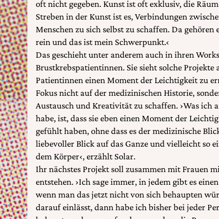
oft nicht gegeben. Kunst ist oft exklusiv, die Räu
Streben in der Kunst ist es, Verbindungen zwis
Menschen zu sich selbst zu schaffen. Da gehören 
rein und das ist mein Schwerpunkt.‹
Das geschieht unter anderem auch in ihren Work
Brustkrebspatientinnen. Sie sieht solche Projekte 
Patientinnen einen Moment der Leichtigkeit zu erm
Fokus nicht auf der medizinischen Historie, sond
Austausch und Kreativität zu schaffen. ›Was ic
habe, ist, dass sie eben einen Moment der Leichtig
gefühlt haben, ohne dass es der medizinische Blic
liebevoller Blick auf das Ganze und vielleicht so 
dem Körper‹, erzählt Solar.
Ihr nächstes Projekt soll zusammen mit Frauen m
entstehen. ›Ich sage immer, in jedem gibt es eine
wenn man das jetzt nicht von sich behaupten wü
darauf einlässt, dann habe ich bisher bei jeder Per