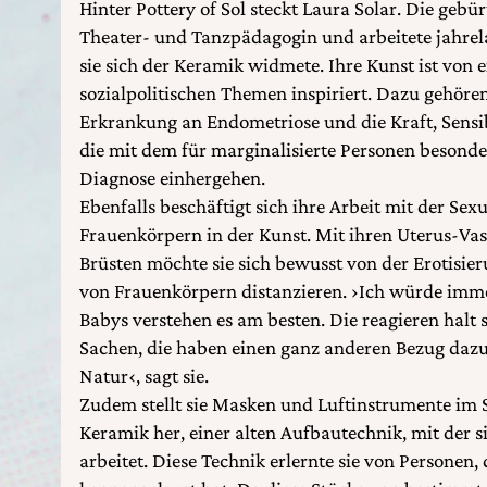
Hinter Pottery of Sol steckt Laura Solar. Die gebür
Theater- und Tanzpädagogin und arbeitete jahrel
sie sich der Keramik widmete. Ihre Kunst ist von
sozialpolitischen Themen inspiriert. Dazu gehören
Erkrankung an Endometriose und die Kraft, Sensib
die mit dem für marginalisierte Personen beson
Diagnose einhergehen.
Ebenfalls beschäftigt sich ihre Arbeit mit der Sex
Frauenkörpern in der Kunst. Mit ihren Uterus-Va
Brüsten möchte sie sich bewusst von der Erotisie
von Frauenkörpern distanzieren. ›Ich würde imme
Babys verstehen es am besten. Die reagieren halt s
Sachen, die haben einen ganz anderen Bezug dazu un
Natur‹, sagt sie.
Zudem stellt sie Masken und Luftinstrumente im 
Keramik her, einer alten Aufbautechnik, mit der s
arbeitet. Diese Technik erlernte sie von Personen, 