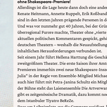
ohne Shakespeare-Premiere!
Allerdings ist die Lage heute dann doch eine ande
Renate Heitmann, Annette Ruppelt, Erik Roßban
sind in den letzten Jahren prägende Personen in
Und was vor nunmehr gut 40 Jahren, bei der Gr
überregional Furore machte, Theater ohne „vierte
aktuellen politischen Kommentaren gespickt, geh
deutschen Theatern – weshalb die Neuaufstellun
inhaltlichen Herausforderungen verbunden ist.
Seit einem Jahr führt Hellena Harttung die Gesch
zweitgrößtem Theater. Die erste Saison ihrer Amtsz
Premieren immerhin zwei neue Shakespeare-Ins
Julia“ in der Regie von Ensemble-Mitglied Michae
auch hier führt mit Petra-Janina Schultz ein Mitg
der Bühne steht das Laienensemble Die Artverwan
gibt es zeitgenössische Dramatik, dazu kommt n
dem Istanbuler Tiyatro BeReZe.
Dass am Leibnizplatz, wo die Company residiert, 