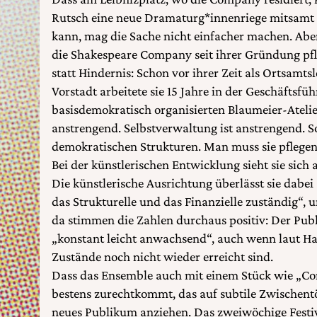
Rutsch eine neue Dramaturg*innenriege mitsamt fr
kann, mag die Sache nicht einfacher machen. Aber
die Shakespeare Company seit ihrer Gründung pfle
statt Hindernis: Schon vor ihrer Zeit als Ortsamtsl
Vorstadt arbeitete sie 15 Jahre in der Geschäftsfü
basisdemokratisch organisierten Blaumeier-Atelier
anstrengend. Selbstverwaltung ist anstrengend. So
demokratischen Strukturen. Man muss sie pflegen 
Bei der künstlerischen Entwicklung sieht sie sich a
Die künstlerische Ausrichtung überlässt sie dabei
das Strukturelle und das Finanzielle zuständig“, 
da stimmen die Zahlen durchaus positiv: Der Pub
„konstant leicht anwachsend“, auch wenn laut H
Zustände noch nicht wieder erreicht sind.
Dass das Ensemble auch mit einem Stück wie „Con
bestens zurechtkommt, das auf subtile Zwischentö
neues Publikum anziehen. Das zweiwöchige Festiv