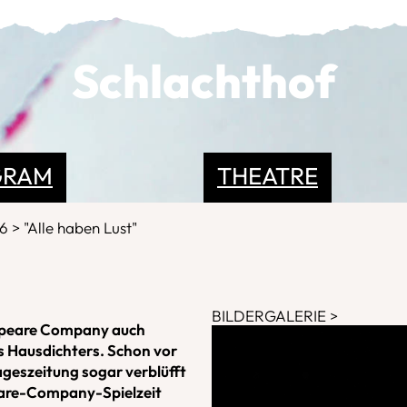
Schlachthof
GRAM
THEATRE
26
"Alle haben Lust"
BILDERGALERIE
kespeare Company auch
s Hausdichters. Schon vor
ageszeitung sogar verblüfft
eare-Company-Spielzeit