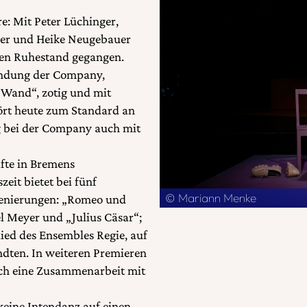
re: Mit Peter Lüchinger,
der und Heike Neugebauer
 den Ruhestand gegangen.
ündung der Company,
 Wand“, zotig und mit
ört heute zum Standard an
g bei der Company auch mit
äfte in Bremens
eit bietet bei fünf
© Mariann Menke
zenierungen: „Romeo und
l Meyer und „Julius Cäsar“;
lied des Ensembles Regie, auf
dten. In weiteren Premieren
och eine Zusammenarbeit mit
keine Intendanz auf einen