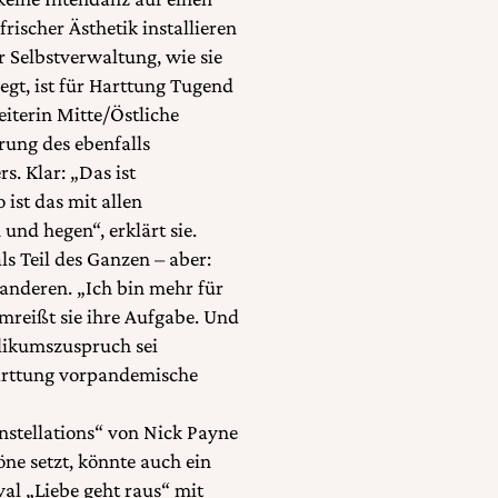
ischer Ästhetik installieren
 Selbstverwaltung, wie sie
gt, ist für Harttung Tugend
eiterin Mitte/Östliche
hrung des ebenfalls
s. Klar: „Das ist
 ist das mit allen
und hegen“, erklärt sie.
ls Teil des Ganzen – aber:
 anderen. „Ich bin mehr für
umreißt sie ihre Aufgabe. Und
likumszuspruch sei
arttung vorpandemische
stellations“ von Nick Payne
ne setzt, könnte auch ein
al „Liebe geht raus“ mit