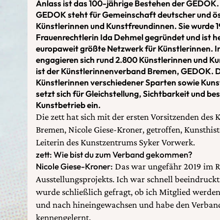
Anlass ist das 100-jährige Bestehen der GEDOK.
GEDOK steht für Gemeinschaft deutscher und ös
Künstlerinnen und Kunstfreundinnen. Sie wurde 1
Frauenrechtlerin Ida Dehmel gegründet und ist he
europaweit größte Netzwerk für Künstlerinnen. 
engagieren sich rund 2.800 Künstlerinnen und K
ist der Künstlerinnenverband Bremen, GEDOK. D
Künstlerinnen verschiedener Sparten sowie Kuns
setzt sich für Gleichstellung, Sichtbarkeit und 
Kunstbetrieb ein.
Die zett hat sich mit der ersten Vorsitzenden des
Bremen, Nicole Giese-Kroner, getroffen, Kunsthist
Leiterin des Kunstzentrums Syker Vorwerk.
zett: Wie bist du zum Verband gekommen?
Nicole Giese-Kroner:
Das war ungefähr 2019 im 
Ausstellungsprojekts. Ich war schnell beeindru
wurde schließlich gefragt, ob ich Mitglied werde
und nach hineingewachsen und habe den Verband
kennengelernt.