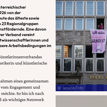
terreichischer
926 von der
ute das älteste sowie
In 23 Regionalgruppen
unstfördernde. Eine davon
er Verband vereint
twissenschaftlerinnen und
bessere Arbeitsbedingungen im
 Künstlerinnenverbandes
orikerin und künstlerische
Rahmen eines gemeinsamen
ckt vom Engagement und
© Jessica Fritz
n möchte. So bin ich nach
 als wichtiges Netzwerk