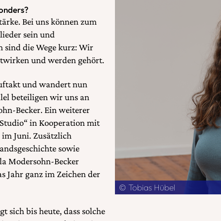
onders?
 Stärke. Bei uns können zum
lieder sein und
m sind die Wege kurz: Wir
itwirken und werden gehört.
Auftakt und wandert nun
el beteiligen wir uns an
hn-Becker. Ein weiterer
Studio“ in Kooperation mit
im Juni. Zusätzlich
bandsgeschichte sowie
ula Modersohn-Becker
s Jahr ganz im Zeichen der
© Tobias Hübel
t sich bis heute, dass solche