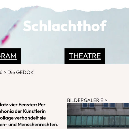
Schlachthof
GRAM
THEATRE
26
Die GEDOK
BILDERGALERIE
atz vier Fenster: Per
onia der Künstlerin
ollage verhandelt sie
en- und Menschenrechten.