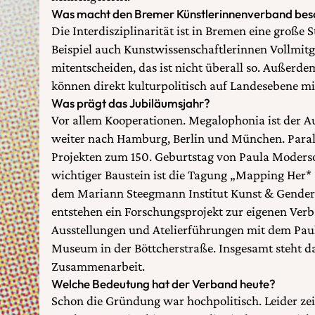
Was macht den Bremer Künstlerinnenverband bes
Die Interdisziplinarität ist in Bremen eine große
Beispiel auch Kunstwissenschaftlerinnen Vollmitg
mitentscheiden, das ist nicht überall so. Außerde
können direkt kulturpolitisch auf Landesebene m
Was prägt das Jubiläumsjahr?
Vor allem Kooperationen. Megalophonia ist der 
weiter nach Hamburg, Berlin und München. Parall
Projekten zum 150. Geburtstag von Paula Moderso
wichtiger Baustein ist die Tagung „Mapping Her* 
dem Mariann Steegmann Institut Kunst & Gender 
entstehen ein Forschungsprojekt zur eigenen Ver
Ausstellungen und Atelierführungen mit dem Pa
Museum in der Böttcherstraße. Insgesamt steht da
Zusammenarbeit.
Welche Bedeutung hat der Verband heute?
Schon die Gründung war hochpolitisch. Leider zeig