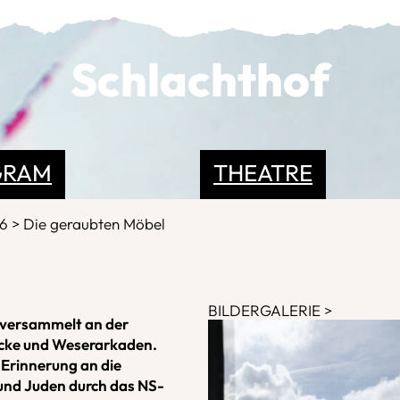
Schlachthof
GRAM
THEATRE
26
Die geraubten Möbel
BILDERGALERIE
n versammelt an der
cke und Weserarkaden.
 Erinnerung an die
und Juden durch das NS-