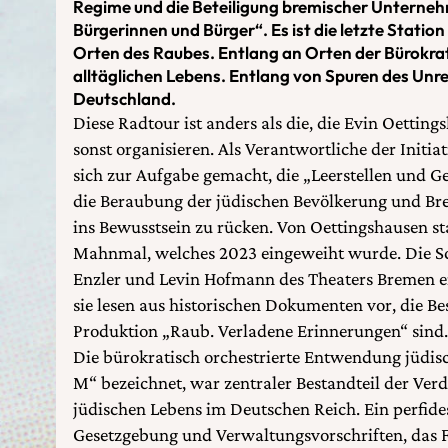
Regime und die Beteiligung bremischer Unterne
Bürgerinnen und Bürger“. Es ist die letzte Statio
Orten des Raubes. Entlang an Orten der Bürokrat
alltäglichen Lebens. Entlang von Spuren des Unr
Deutschland.
Diese Radtour ist anders als die, die Evin Oettin
sonst organisieren. Als Verantwortliche der Initia
sich zur Aufgabe gemacht, die „Leerstellen und 
die Beraubung der jüdischen Bevölkerung und Bre
ins Bewusstsein zu rücken. Von Oettingshausen s
Mahnmal, welches 2023 eingeweiht wurde. Die S
Enzler und Levin Hofmann des Theaters Bremen e
sie lesen aus historischen Dokumenten vor, die Be
Produktion „Raub. Verladene Erinnerungen“ sind.
Die bürokratisch orchestrierte Entwendung jüdis
M“ bezeichnet, war zentraler Bestandteil der Ve
jüdischen Lebens im Deutschen Reich. Ein perfid
Gesetzgebung und Verwaltungsvorschriften, das Fr