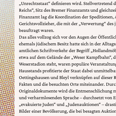
„Unrechtsstaat“ definieren wird. Stellvertretend 
Reichs“, Sitz des Bremer Finanzamts und gleichzei
Finanzamt lag die Koordination der Speditionen,
Gerichtsvollzieher, die mit der „Verwertung“ des
beauftragt waren.
Das alles vollzog sich vor den Augen der Öffentlic
ehemals jüdischem Besitz hatte sich in der Alltag
amtlichen Schriftverkehr der Begriff „Hollandmöbe
etwa auf dem Gelände der „Weser Kampfbahn“, d
Weserstadion steht, waren populäre Veranstaltun
Hausstands profitierte der Staat dabei unmittelbar
Oettingshausen und Bleyl verknüpfen auf dieser 
Fakten und die besuchten Orte miteinander. Durc
Originaldokumente wird die Entmenschlichung mit
und verharmlosenden Sprache – durchsetzt von
„evakuierte Juden“ und „Judenauktionen“ – drasti
Bilder einer Bevölkerung, die bei besagten Aukti