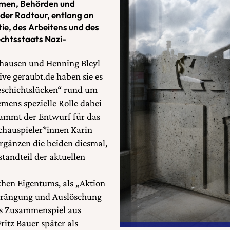
hmen, Behörden und
n der Radtour, entlang an
ie, des Arbeitens und des
echtsstaats Nazi-
gshausen und Henning Bleyl
tive geraubt.de haben sie es
Geschichtslücken“ rund um
mens spezielle Rolle dabei
tammt der Entwurf für das
chauspieler*innen Karin
rgänzen die beiden diesmal,
standteil der aktuellen
chen Eigentums, als „Aktion
rdrängung und Auslöschung
es Zusammenspiel aus
itz Bauer später als