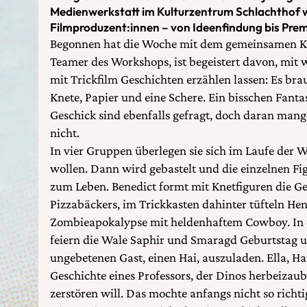
Medienwerkstatt im Kulturzentrum Schlachthof w
Filmproduzent:innen – von Ideenfindung bis Prem
Begonnen hat die Woche mit dem gemeinsamen Kon
Teamer des Workshops, ist begeistert davon, mit 
mit Trickfilm Geschichten erzählen lassen: Es brau
Knete, Papier und eine Schere. Ein bisschen Fant
Geschick sind ebenfalls gefragt, doch daran mange
nicht.
In vier Gruppen überlegen sie sich im Laufe der W
wollen. Dann wird gebastelt und die einzelnen F
zum Leben. Benedict formt mit Knetfiguren die Ges
Pizzabäckers, im Trickkasten dahinter tüfteln Hen
Zombieapokalypse mit heldenhaftem Cowboy. In 
feiern die Wale Saphir und Smaragd Geburtstag u
ungebetenen Gast, einen Hai, auszuladen. Ella, H
Geschichte eines Professors, der Dinos herbeizaub
zerstören will. Das mochte anfangs nicht so richti