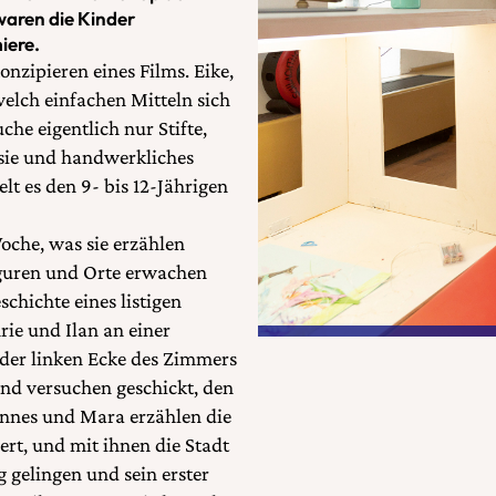
aren die Kinder
iere.
zipieren eines Films. Eike,
welch einfachen Mitteln sich
che eigentlich nur Stifte,
asie und handwerkliches
lt es den 9- bis 12-Jährigen
oche, was sie erzählen
iguren und Orte erwachen
chichte eines listigen
rie und Ilan an einer
der linken Ecke des Zimmers
nd versuchen geschickt, den
annes und Mara erzählen die
ert, und mit ihnen die Stadt
g gelingen und sein erster