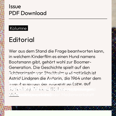
Issue
PDF Download
Kolumne
Editorial
Wer aus dem Stand die Frage beantworten kann,
in welchem Kinderfilm es einen Hund namens
Bootsmann gibt, gehört wohl zur Boomer-
Generation. Die Geschichte spielt auf den
Schäreninseln vor Stockholm und natürlich ist
Figuren verschwinden, Dinos
Astrid Lindgren die Autorin, die 1964 unter dem
erscheinen und Wale feiern
Ein Festival mit Kinderjury
Kinder an die Macht
Vier aktuelle Kinderfilme
Narrenfreiheit für Kinder
Titel ›Ferien auf der Kräheninsel (bzw. auf
Geburtstag
Saltkrokan)‹ Film und Bücher
Interview mit dem Festivalleiter Matthias
Was lässt die Astrid-Lindgren-Verfilmungen
Das Genre Kinderfilm ist lebendig wie eh und
Wie iranische Kinderfilme die europäischen
...
Mehr
Wallraven gesprochen
zu Klassikern werden?
je
Filmfestivals eroberten
Der Trickfilmworkshop der Medienwerkstatt