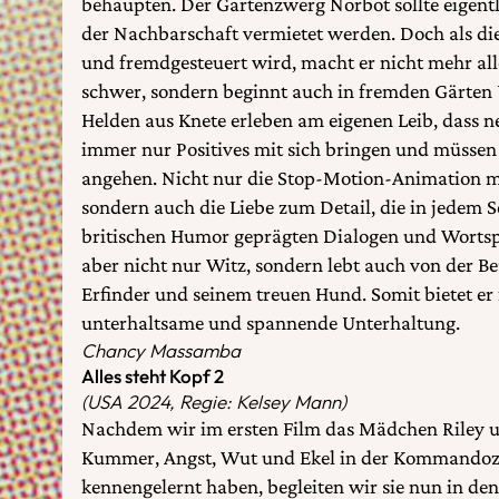
behaupten. Der Gartenzwerg Norbot sollte eigentli
der Nachbarschaft vermietet werden. Doch als die
und fremdgesteuert wird, macht er nicht mehr al
schwer, sondern beginnt auch in fremden Gärten 
Helden aus Knete erleben am eigenen Leib, dass n
immer nur Positives mit sich bringen und müssen
angehen. Nicht nur die Stop-Motion-Animation m
sondern auch die Liebe zum Detail, die in jedem 
britischen Humor geprägten Dialogen und Wortspi
aber nicht nur Witz, sondern lebt auch von der 
Erfinder und seinem treuen Hund. Somit bietet er 
unterhaltsame und spannende Unterhaltung.
Chancy Massamba
Alles steht Kopf 2
(USA 2024, Regie: Kelsey Mann)
Nachdem wir im ersten Film das Mädchen Riley u
Kummer, Angst, Wut und Ekel in der Kommandoze
kennengelernt haben, begleiten wir sie nun in de