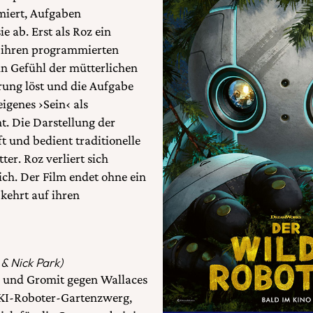
mmiert, Aufgaben
e ab. Erst als Roz ein
h ihren programmierten
ein Gefühl der mütterlichen
rung löst und die Aufgabe
eigenes ›Sein‹ als
t. Die Darstellung der
t und bedient traditionelle
r. Roz verliert sich
ch. Der Film endet ohne ein
 kehrt auf ihren
& Nick Park)
e und Gromit gegen Wallaces
 KI-Roboter-Gartenzwerg,