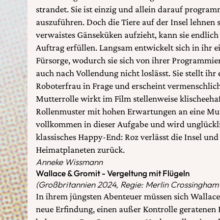
strandet. Sie ist einzig und allein darauf progra
auszuführen. Doch die Tiere auf der Insel lehnen si
verwaistes Gänseküken aufzieht, kann sie endlic
Auftrag erfüllen. Langsam entwickelt sich in ihr 
Fürsorge, wodurch sie sich von ihrer Programmie
auch nach Vollendung nicht loslässt. Sie stellt ihr 
Roboterfrau in Frage und erscheint vermenschlich
Mutterrolle wirkt im Film stellenweise klischeehaf
Rollenmuster mit hohen Erwartungen an eine Mutte
vollkommen in dieser Aufgabe und wird unglückli
klassisches Happy-End: Roz verlässt die Insel und
Heimatplaneten zurück.
Anneke Wissmann
Wallace & Gromit - Vergeltung mit Flügeln
(Großbritannien 2024, Regie: Merlin Crossingham 
In ihrem jüngsten Abenteuer müssen sich Wallac
neue Erfindung, einen außer Kontrolle geratenen