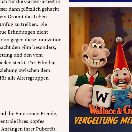
ch für die Garten-arbeit in
ser dann plötzlich gehackt
lein Gromit das Leben
Unfug zu treiben. Die
eue Erfindungen nicht
 nun gegen diese Innovation
acht den Film besonders,
Setting und den vom
elen steckt. Der Film hat
Beziehung zwischen dem
für alle Altersgruppen
nd die Emotionen Freude,
ntrale ihres Kopfes
n Anfängen ihrer Pubertät.