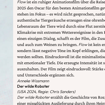
Flow
ist ein ruhiger Animationsfilm über die Reis
2025 den Oscar für den besten Animationsfilm ge
stehen im Fokus – es wird nicht gesprochen, natü
authentische Tiergeräusche erzeugen eine ohrenbe
Lebensraum der Tiere wird durch eine Flut zerstör
Klimakrise mit extremen Wetterereignisse in den 
einen einzigen Dialog, schafft es der Film, die Z
und auch zum Weinen zu bringen.
Flow
ist kein e
sondern lässt negative Töne im Kopf erklingen, d
werden sollten. Eindrucksvoll ist die minimalisti
mit emotionaler Tiefe. Die erzeugte Intensität ist
auszuhalten. Der Film zeigt eindrucksvoll: Stärke
und Unterschiede ergänzen sich.
Anneke Wissmann
Der wilde Roboter
(USA 2024, Regie: Chris Sanders)
Der wilde Roboter
erzählt die Geschichte von Roz,
einer missglückten Auslieferung durch ihren Heim